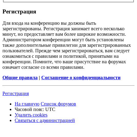
Р
е
г
и
с
т
р
а
ц
и
я
Для входа на конференцию вы должны быть
зарегистрированы. Регистрация занимает всего несколько
минут, но предоставляет вам более широкие возможности.
Администратором конференции могут быть установлены
также дополнительные привилегии для зарегистрированных
пользователей. Прежде чем зарегистрироваться, вам следует
ознакомиться с правилами и политикой, принятыми на
конференции. Помните, что ваше присутствие на форумах
означает согласие со всеми правилами.
Общие правила
|
Соглашение о конфиденциальности
Р
е
г
и
с
т
р
а
ц
и
я
На главную
Список форумов
Часовой пояс:
UTC
Удалить cookies
Связаться
С
в
я
з
а
т
ь
с
я
с
а
д
м
и
н
и
с
т
р
а
ц
и
е
й
с
администрацией