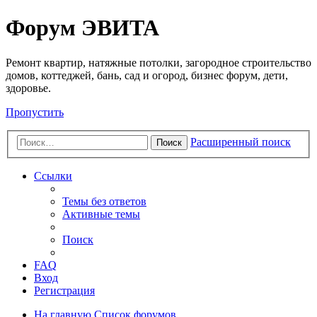
Регистрация
Форум ЭВИТА
Ремонт квартир, натяжные потолки, загородное строительство
домов, коттеджей, бань, сад и огород, бизнес форум, дети,
здоровье.
Пропустить
Расширенный поиск
Поиск
Ссылки
Темы без ответов
Активные темы
Поиск
FAQ
Вход
Р
е
г
и
с
т
р
а
ц
и
я
На главную
Список форумов