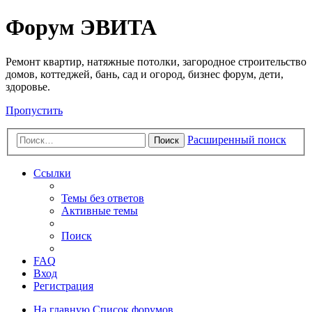
Регистрация
Форум ЭВИТА
Ремонт квартир, натяжные потолки, загородное строительство
домов, коттеджей, бань, сад и огород, бизнес форум, дети,
здоровье.
Пропустить
Расширенный поиск
Поиск
Ссылки
Темы без ответов
Активные темы
Поиск
FAQ
Вход
Р
е
г
и
с
т
р
а
ц
и
я
На главную
Список форумов