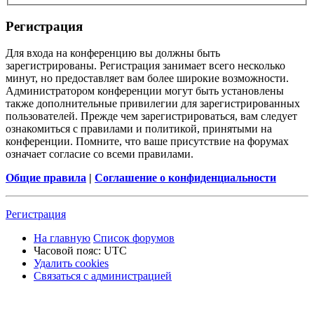
Р
е
г
и
с
т
р
а
ц
и
я
Для входа на конференцию вы должны быть
зарегистрированы. Регистрация занимает всего несколько
минут, но предоставляет вам более широкие возможности.
Администратором конференции могут быть установлены
также дополнительные привилегии для зарегистрированных
пользователей. Прежде чем зарегистрироваться, вам следует
ознакомиться с правилами и политикой, принятыми на
конференции. Помните, что ваше присутствие на форумах
означает согласие со всеми правилами.
Общие правила
|
Соглашение о конфиденциальности
Р
е
г
и
с
т
р
а
ц
и
я
На главную
Список форумов
Часовой пояс:
UTC
Удалить cookies
Связаться
С
в
я
з
а
т
ь
с
я
с
а
д
м
и
н
и
с
т
р
а
ц
и
е
й
с
администрацией