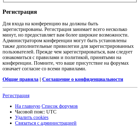
Р
е
г
и
с
т
р
а
ц
и
я
Для входа на конференцию вы должны быть
зарегистрированы. Регистрация занимает всего несколько
минут, но предоставляет вам более широкие возможности.
Администратором конференции могут быть установлены
также дополнительные привилегии для зарегистрированных
пользователей. Прежде чем зарегистрироваться, вам следует
ознакомиться с правилами и политикой, принятыми на
конференции. Помните, что ваше присутствие на форумах
означает согласие со всеми правилами.
Общие правила
|
Соглашение о конфиденциальности
Р
е
г
и
с
т
р
а
ц
и
я
На главную
Список форумов
Часовой пояс:
UTC
Удалить cookies
Связаться
С
в
я
з
а
т
ь
с
я
с
а
д
м
и
н
и
с
т
р
а
ц
и
е
й
с
администрацией