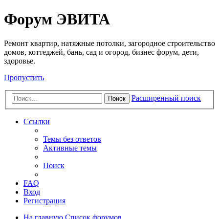
Регистрация
Форум ЭВИТА
Ремонт квартир, натяжные потолки, загородное строительство
домов, коттеджей, бань, сад и огород, бизнес форум, дети,
здоровье.
Пропустить
Расширенный поиск
Поиск
Ссылки
Темы без ответов
Активные темы
Поиск
FAQ
Вход
Р
е
г
и
с
т
р
а
ц
и
я
На главную
Список форумов