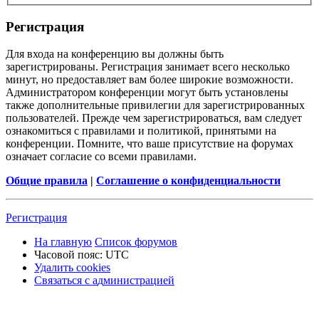
Р
е
г
и
с
т
р
а
ц
и
я
Для входа на конференцию вы должны быть
зарегистрированы. Регистрация занимает всего несколько
минут, но предоставляет вам более широкие возможности.
Администратором конференции могут быть установлены
также дополнительные привилегии для зарегистрированных
пользователей. Прежде чем зарегистрироваться, вам следует
ознакомиться с правилами и политикой, принятыми на
конференции. Помните, что ваше присутствие на форумах
означает согласие со всеми правилами.
Общие правила
|
Соглашение о конфиденциальности
Р
е
г
и
с
т
р
а
ц
и
я
На главную
Список форумов
Часовой пояс:
UTC
Удалить cookies
Связаться
С
в
я
з
а
т
ь
с
я
с
а
д
м
и
н
и
с
т
р
а
ц
и
е
й
с
администрацией