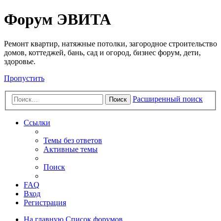
Регистрация
Форум ЭВИТА
Ремонт квартир, натяжные потолки, загородное строительство
домов, коттеджей, бань, сад и огород, бизнес форум, дети,
здоровье.
Пропустить
Расширенный поиск
Поиск
Ссылки
Темы без ответов
Активные темы
Поиск
FAQ
Вход
Р
е
г
и
с
т
р
а
ц
и
я
На главную
Список форумов