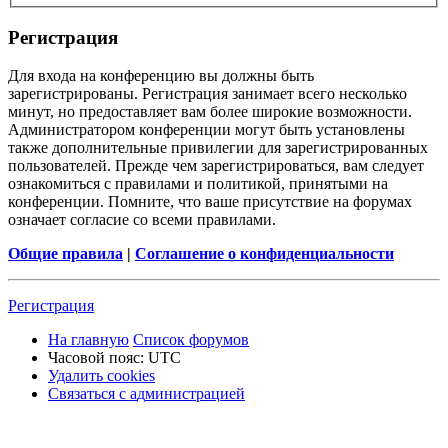
Р
е
г
и
с
т
р
а
ц
и
я
Для входа на конференцию вы должны быть
зарегистрированы. Регистрация занимает всего несколько
минут, но предоставляет вам более широкие возможности.
Администратором конференции могут быть установлены
также дополнительные привилегии для зарегистрированных
пользователей. Прежде чем зарегистрироваться, вам следует
ознакомиться с правилами и политикой, принятыми на
конференции. Помните, что ваше присутствие на форумах
означает согласие со всеми правилами.
Общие правила
|
Соглашение о конфиденциальности
Р
е
г
и
с
т
р
а
ц
и
я
На главную
Список форумов
Часовой пояс:
UTC
Удалить cookies
Связаться
С
в
я
з
а
т
ь
с
я
с
а
д
м
и
н
и
с
т
р
а
ц
и
е
й
с
администрацией