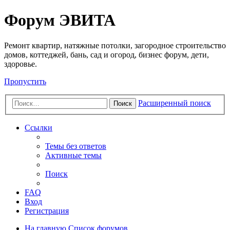
Регистрация
Форум ЭВИТА
Ремонт квартир, натяжные потолки, загородное строительство
домов, коттеджей, бань, сад и огород, бизнес форум, дети,
здоровье.
Пропустить
Расширенный поиск
Поиск
Ссылки
Темы без ответов
Активные темы
Поиск
FAQ
Вход
Р
е
г
и
с
т
р
а
ц
и
я
На главную
Список форумов