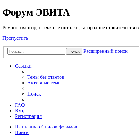
Регистрация
Форум ЭВИТА
Ремонт квартир, натяжные потолки, загородное строительство до
Пропустить
Расширенный поиск
Поиск
Ссылки
Темы без ответов
Активные темы
Поиск
FAQ
Вход
Р
е
г
и
с
т
р
а
ц
и
я
На главную
Список форумов
Поиск