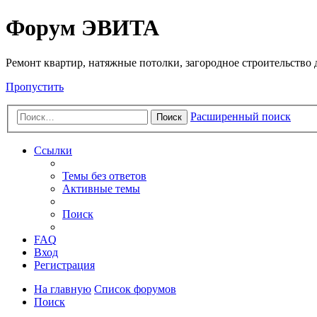
Регистрация
Форум ЭВИТА
Ремонт квартир, натяжные потолки, загородное строительство до
Пропустить
Расширенный поиск
Поиск
Ссылки
Темы без ответов
Активные темы
Поиск
FAQ
Вход
Р
е
г
и
с
т
р
а
ц
и
я
На главную
Список форумов
Поиск