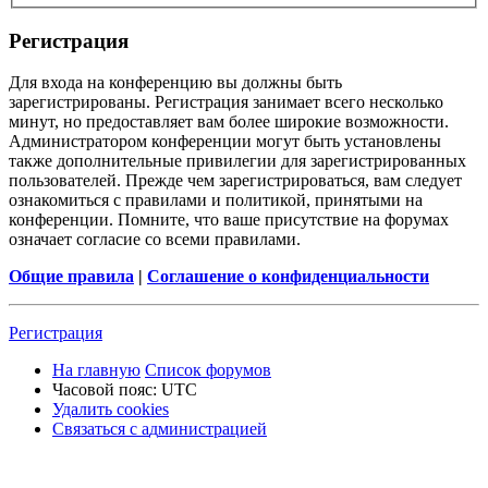
Р
е
г
и
с
т
р
а
ц
и
я
Для входа на конференцию вы должны быть
зарегистрированы. Регистрация занимает всего несколько
минут, но предоставляет вам более широкие возможности.
Администратором конференции могут быть установлены
также дополнительные привилегии для зарегистрированных
пользователей. Прежде чем зарегистрироваться, вам следует
ознакомиться с правилами и политикой, принятыми на
конференции. Помните, что ваше присутствие на форумах
означает согласие со всеми правилами.
Общие правила
|
Соглашение о конфиденциальности
Р
е
г
и
с
т
р
а
ц
и
я
На главную
Список форумов
Часовой пояс:
UTC
Удалить cookies
Связаться
С
в
я
з
а
т
ь
с
я
с
а
д
м
и
н
и
с
т
р
а
ц
и
е
й
с
администрацией