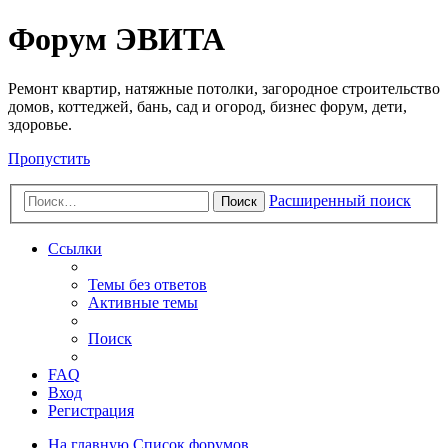
Регистрация
Форум ЭВИТА
Ремонт квартир, натяжные потолки, загородное строительство
домов, коттеджей, бань, сад и огород, бизнес форум, дети,
здоровье.
Пропустить
Расширенный поиск
Поиск
Ссылки
Темы без ответов
Активные темы
Поиск
FAQ
Вход
Р
е
г
и
с
т
р
а
ц
и
я
На главную
Список форумов