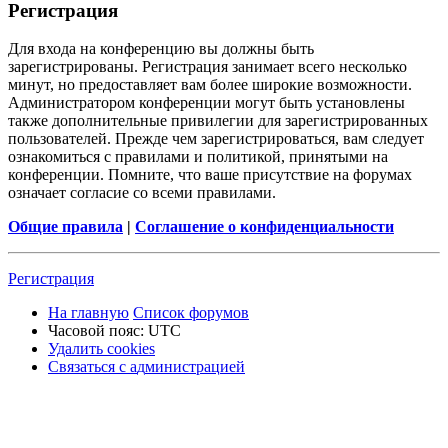
Р
е
г
и
с
т
р
а
ц
и
я
Для входа на конференцию вы должны быть
зарегистрированы. Регистрация занимает всего несколько
минут, но предоставляет вам более широкие возможности.
Администратором конференции могут быть установлены
также дополнительные привилегии для зарегистрированных
пользователей. Прежде чем зарегистрироваться, вам следует
ознакомиться с правилами и политикой, принятыми на
конференции. Помните, что ваше присутствие на форумах
означает согласие со всеми правилами.
Общие правила
|
Соглашение о конфиденциальности
Р
е
г
и
с
т
р
а
ц
и
я
На главную
Список форумов
Часовой пояс:
UTC
Удалить cookies
Связаться
С
в
я
з
а
т
ь
с
я
с
а
д
м
и
н
и
с
т
р
а
ц
и
е
й
с
администрацией