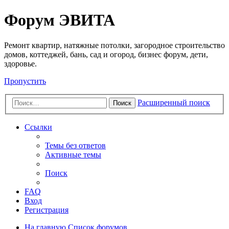
Регистрация
Форум ЭВИТА
Ремонт квартир, натяжные потолки, загородное строительство
домов, коттеджей, бань, сад и огород, бизнес форум, дети,
здоровье.
Пропустить
Расширенный поиск
Поиск
Ссылки
Темы без ответов
Активные темы
Поиск
FAQ
Вход
Р
е
г
и
с
т
р
а
ц
и
я
На главную
Список форумов