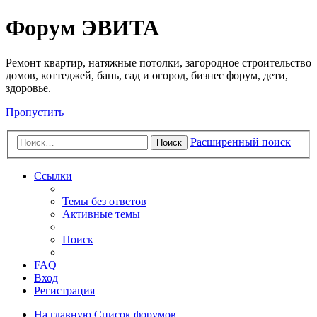
Регистрация
Форум ЭВИТА
Ремонт квартир, натяжные потолки, загородное строительство
домов, коттеджей, бань, сад и огород, бизнес форум, дети,
здоровье.
Пропустить
Расширенный поиск
Поиск
Ссылки
Темы без ответов
Активные темы
Поиск
FAQ
Вход
Р
е
г
и
с
т
р
а
ц
и
я
На главную
Список форумов