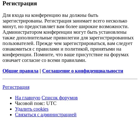
Р
е
г
и
с
т
р
а
ц
и
я
Для входа на конференцию вы должны быть
зарегистрированы. Регистрация занимает всего несколько
минут, но предоставляет вам более широкие возможности.
Администратором конференции могут быть установлены
также дополнительные привилегии для зарегистрированных
пользователей. Прежде чем зарегистрироваться, вам следует
ознакомиться с правилами и политикой, принятыми на
конференции. Помните, что ваше присутствие на форумах
означает согласие со всеми правилами.
Общие правила
|
Соглашение о конфиденциальности
Р
е
г
и
с
т
р
а
ц
и
я
На главную
Список форумов
Часовой пояс:
UTC
Удалить cookies
Связаться
С
в
я
з
а
т
ь
с
я
с
а
д
м
и
н
и
с
т
р
а
ц
и
е
й
с
администрацией