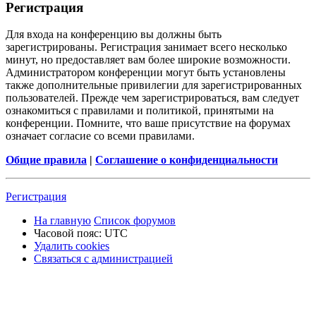
Р
е
г
и
с
т
р
а
ц
и
я
Для входа на конференцию вы должны быть
зарегистрированы. Регистрация занимает всего несколько
минут, но предоставляет вам более широкие возможности.
Администратором конференции могут быть установлены
также дополнительные привилегии для зарегистрированных
пользователей. Прежде чем зарегистрироваться, вам следует
ознакомиться с правилами и политикой, принятыми на
конференции. Помните, что ваше присутствие на форумах
означает согласие со всеми правилами.
Общие правила
|
Соглашение о конфиденциальности
Р
е
г
и
с
т
р
а
ц
и
я
На главную
Список форумов
Часовой пояс:
UTC
Удалить cookies
Связаться
С
в
я
з
а
т
ь
с
я
с
а
д
м
и
н
и
с
т
р
а
ц
и
е
й
с
администрацией