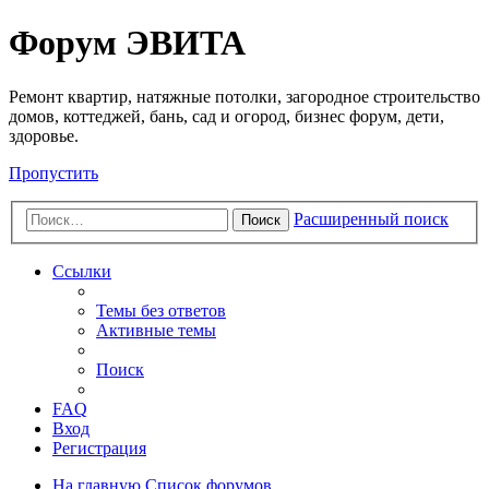
Регистрация
Форум ЭВИТА
Ремонт квартир, натяжные потолки, загородное строительство
домов, коттеджей, бань, сад и огород, бизнес форум, дети,
здоровье.
Пропустить
Расширенный поиск
Поиск
Ссылки
Темы без ответов
Активные темы
Поиск
FAQ
Вход
Р
е
г
и
с
т
р
а
ц
и
я
На главную
Список форумов