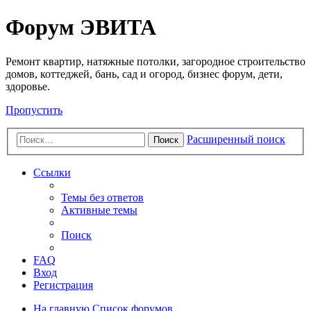
Регистрация
Форум ЭВИТА
Ремонт квартир, натяжные потолки, загородное строительство
домов, коттеджей, бань, сад и огород, бизнес форум, дети,
здоровье.
Пропустить
Расширенный поиск
Поиск
Ссылки
Темы без ответов
Активные темы
Поиск
FAQ
Вход
Р
е
г
и
с
т
р
а
ц
и
я
На главную
Список форумов