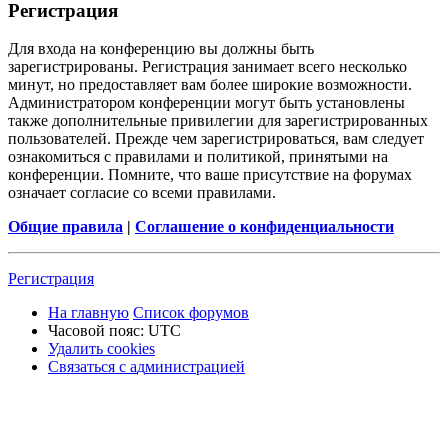
Р
е
г
и
с
т
р
а
ц
и
я
Для входа на конференцию вы должны быть
зарегистрированы. Регистрация занимает всего несколько
минут, но предоставляет вам более широкие возможности.
Администратором конференции могут быть установлены
также дополнительные привилегии для зарегистрированных
пользователей. Прежде чем зарегистрироваться, вам следует
ознакомиться с правилами и политикой, принятыми на
конференции. Помните, что ваше присутствие на форумах
означает согласие со всеми правилами.
Общие правила
|
Соглашение о конфиденциальности
Р
е
г
и
с
т
р
а
ц
и
я
На главную
Список форумов
Часовой пояс:
UTC
Удалить cookies
Связаться
С
в
я
з
а
т
ь
с
я
с
а
д
м
и
н
и
с
т
р
а
ц
и
е
й
с
администрацией