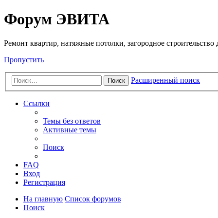
Регистрация
Форум ЭВИТА
Ремонт квартир, натяжные потолки, загородное строительство до
Пропустить
Расширенный поиск
Поиск
Ссылки
Темы без ответов
Активные темы
Поиск
FAQ
Вход
Р
е
г
и
с
т
р
а
ц
и
я
На главную
Список форумов
Поиск