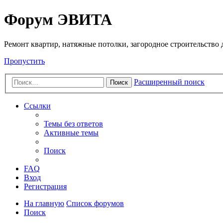
Регистрация
Форум ЭВИТА
Ремонт квартир, натяжные потолки, загородное строительство до
Пропустить
Расширенный поиск
Поиск
Ссылки
Темы без ответов
Активные темы
Поиск
FAQ
Вход
Р
е
г
и
с
т
р
а
ц
и
я
На главную
Список форумов
Поиск