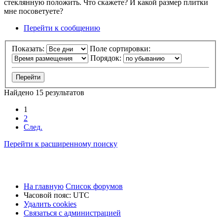
стеклянную положить. Что скажете? И какой размер плитки
мне посоветуете?
Перейти к сообщению
Показать:
Поле сортировки:
Порядок:
Найдено 15 результатов
1
2
След.
Перейти к расширенному поиску
На главную
Список форумов
Часовой пояс:
UTC
Удалить cookies
Связаться
С
в
я
з
а
т
ь
с
я
с
а
д
м
и
н
и
с
т
р
а
ц
и
е
й