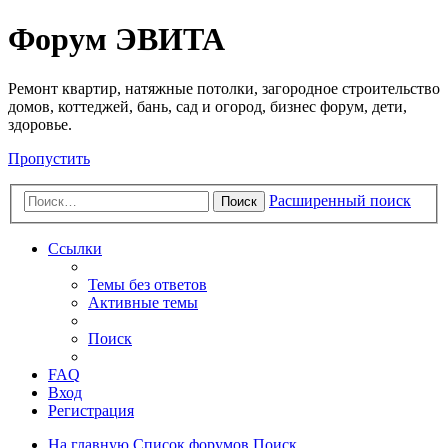
Регистрация
Форум ЭВИТА
Ремонт квартир, натяжные потолки, загородное строительство
домов, коттеджей, бань, сад и огород, бизнес форум, дети,
здоровье.
Пропустить
Расширенный поиск
Поиск
Ссылки
Темы без ответов
Активные темы
Поиск
FAQ
Вход
Р
е
г
и
с
т
р
а
ц
и
я
На главную
Список форумов
Поиск