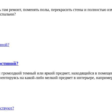
 там ремонт, поменять полы, перекрасить стены и полностью из
 спальни?
иной?
остиной?
и громоздкий темный или яркий предмет, находящийся в помещени
ентируясь на какой-либо мелкий предмет в интерьере, например, 
ествуют?