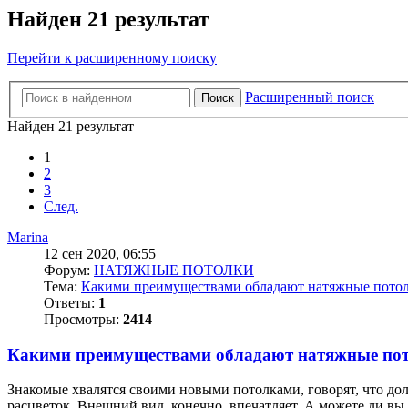
Найден 21 результат
Перейти к расширенному поиску
Расширенный поиск
Поиск
Найден 21 результат
1
2
3
След.
Marina
12 сен 2020, 06:55
Форум:
НАТЯЖНЫЕ ПОТОЛКИ
Тема:
Какими преимуществами обладают натяжные потол
Ответы:
1
Просмотры:
2414
Какими преимуществами обладают натяжные пот
Знакомые хвалятся своими новыми потолками, говорят, что до
расцветок. Внешний вид, конечно, впечатляет. А можете ли вы