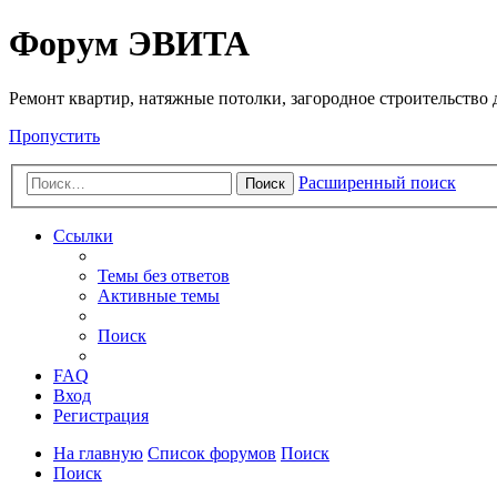
Регистрация
Форум ЭВИТА
Ремонт квартир, натяжные потолки, загородное строительство до
Пропустить
Расширенный поиск
Поиск
Ссылки
Темы без ответов
Активные темы
Поиск
FAQ
Вход
Р
е
г
и
с
т
р
а
ц
и
я
На главную
Список форумов
Поиск
Поиск