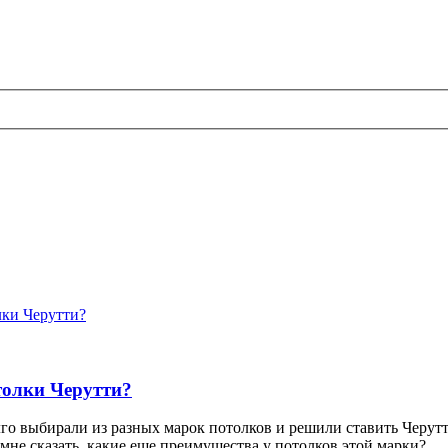
ки Черутти?
олки Черутти?
лго выбирали из разных марок потолков и решили ставить Черут
 мне сказать, какие еще преимущества у потолков этой марки?