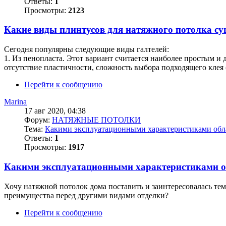
Ответы:
1
Просмотры:
2123
Какие виды плинтусов для натяжного потолка с
Сегодня популярны следующие виды галтелей:
1. Из пенопласта. Этот вариант считается наиболее простым и 
отсутствие пластичности, сложность выбора подходящего клея (н
Перейти к сообщению
Marina
17 авг 2020, 04:38
Форум:
НАТЯЖНЫЕ ПОТОЛКИ
Тема:
Какими эксплуатационными характеристиками обл
Ответы:
1
Просмотры:
1917
Какими эксплуатационными характеристиками 
Хочу натяжной потолок дома поставить и заинтересовалась те
преимущества перед другими видами отделки?
Перейти к сообщению