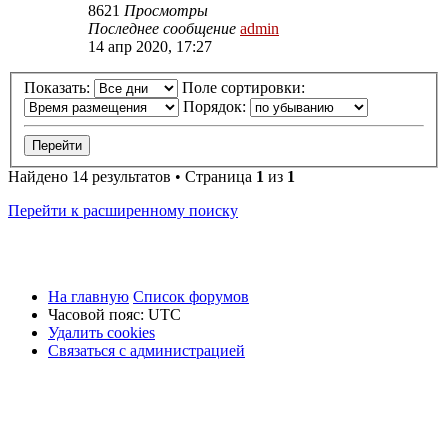
8621
Просмотры
Последнее сообщение
admin
14 апр 2020, 17:27
Показать:
Поле сортировки:
Порядок:
Найдено 14 результатов • Страница
1
из
1
Перейти к расширенному поиску
На главную
Список форумов
Часовой пояс:
UTC
Удалить cookies
Связаться
С
в
я
з
а
т
ь
с
я
с
а
д
м
и
н
и
с
т
р
а
ц
и
е
й
с
администрацией