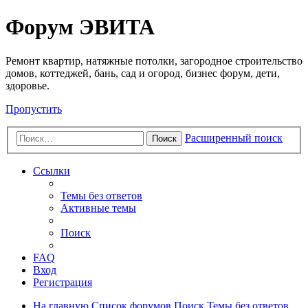
Регистрация
Форум ЭВИТА
Ремонт квартир, натяжные потолки, загородное строительство
домов, коттеджей, бань, сад и огород, бизнес форум, дети,
здоровье.
Пропустить
Расширенный поиск
Поиск
Ссылки
Темы без ответов
Активные темы
Поиск
FAQ
Вход
Р
е
г
и
с
т
р
а
ц
и
я
На главную
Список форумов
Поиск
Темы без ответов