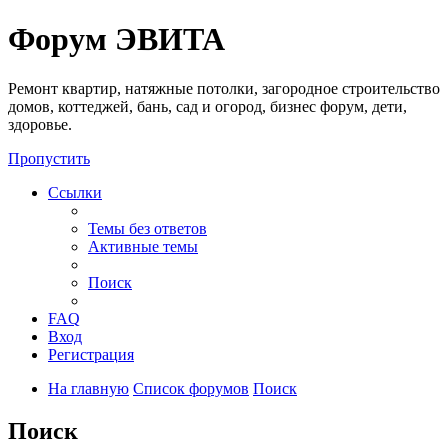
Регистрация
Форум ЭВИТА
Ремонт квартир, натяжные потолки, загородное строительство
домов, коттеджей, бань, сад и огород, бизнес форум, дети,
здоровье.
Пропустить
Ссылки
Темы без ответов
Активные темы
Поиск
FAQ
Вход
Р
е
г
и
с
т
р
а
ц
и
я
На главную
Список форумов
Поиск
Поиск