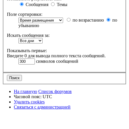
Сообщения
Темы
Поле сортировки:
по возрастанию
по
убыванию
Искать сообщения за:
Показывать первые:
Введите 0 для вывода полного текста сообщений.
символов сообщений
На главную
Список форумов
Часовой пояс:
UTC
Удалить cookies
Связаться
С
в
я
з
а
т
ь
с
я
с
а
д
м
и
н
и
с
т
р
а
ц
и
е
й
с
администрацией