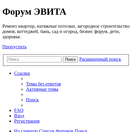
Регистрация
Форум ЭВИТА
Ремонт квартир, натяжные потолки, загородное строительство
домов, коттеджей, бань, сад и огород, бизнес форум, дети,
здоровье.
Пропустить
Расширенный поиск
Поиск
Ссылки
Темы без ответов
Активные темы
Поиск
FAQ
Вход
Р
е
г
и
с
т
р
а
ц
и
я
На главную
Список форумов
Поиск