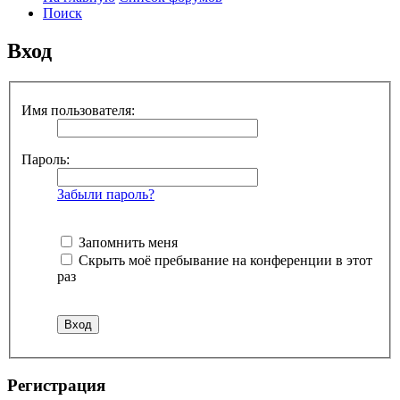
Поиск
Вход
Имя пользователя:
Пароль:
Забыли пароль?
Запомнить меня
Скрыть моё пребывание на конференции в этот
раз
Р
е
г
и
с
т
р
а
ц
и
я