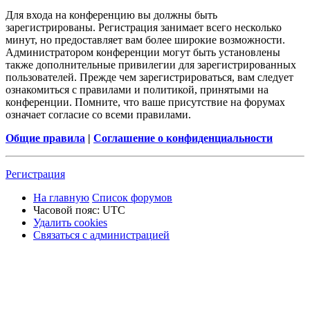
Для входа на конференцию вы должны быть
зарегистрированы. Регистрация занимает всего несколько
минут, но предоставляет вам более широкие возможности.
Администратором конференции могут быть установлены
также дополнительные привилегии для зарегистрированных
пользователей. Прежде чем зарегистрироваться, вам следует
ознакомиться с правилами и политикой, принятыми на
конференции. Помните, что ваше присутствие на форумах
означает согласие со всеми правилами.
Общие правила
|
Соглашение о конфиденциальности
Р
е
г
и
с
т
р
а
ц
и
я
На главную
Список форумов
Часовой пояс:
UTC
Удалить cookies
Связаться
С
в
я
з
а
т
ь
с
я
с
а
д
м
и
н
и
с
т
р
а
ц
и
е
й
с
администрацией