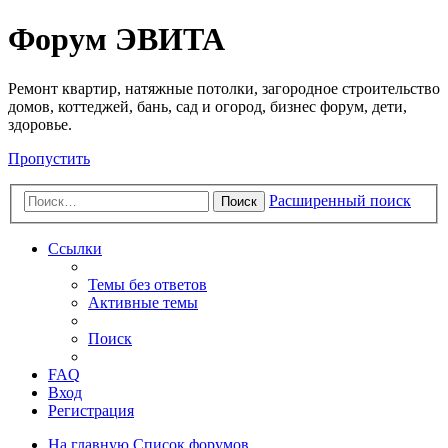
Регистрация
Форум ЭВИТА
Ремонт квартир, натяжные потолки, загородное строительство
домов, коттеджей, бань, сад и огород, бизнес форум, дети,
здоровье.
Пропустить
Расширенный поиск
Поиск
Ссылки
Темы без ответов
Активные темы
Поиск
FAQ
Вход
Р
е
г
и
с
т
р
а
ц
и
я
На главную
Список форумов