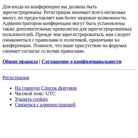
Для входа на конференцию вы должны быть
зарегистрированы. Регистрация занимает всего несколько
минут, но предоставляет вам более широкие возможности.
Администратором конференции могут быть установлены
также дополнительные привилегии для зарегистрированных
пользователей. Прежде чем зарегистрироваться, вам следует
ознакомиться с правилами и политикой, принятыми на
конференции. Помните, что ваше присутствие на форумах
означает согласие со всеми правилами.
Общие правила
|
Соглашение о конфиденциальности
Р
е
г
и
с
т
р
а
ц
и
я
На главную
Список форумов
Часовой пояс:
UTC
Удалить cookies
Связаться
С
в
я
з
а
т
ь
с
я
с
а
д
м
и
н
и
с
т
р
а
ц
и
е
й
с
администрацией