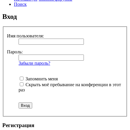
Поиск
Вход
Имя пользователя:
Пароль:
Забыли пароль?
Запомнить меня
Скрыть моё пребывание на конференции в этот
раз
Р
е
г
и
с
т
р
а
ц
и
я