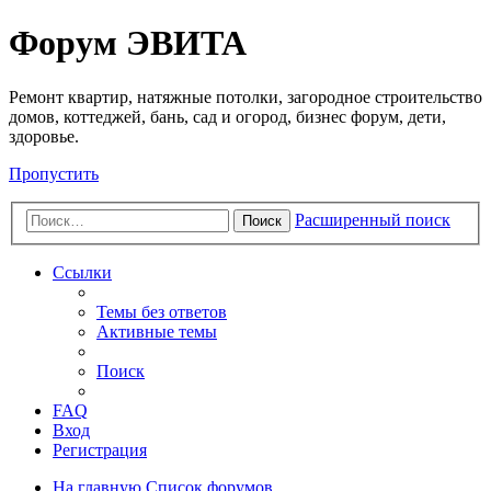
Регистрация
Форум ЭВИТА
Ремонт квартир, натяжные потолки, загородное строительство
домов, коттеджей, бань, сад и огород, бизнес форум, дети,
здоровье.
Пропустить
Расширенный поиск
Поиск
Ссылки
Темы без ответов
Активные темы
Поиск
FAQ
Вход
Р
е
г
и
с
т
р
а
ц
и
я
На главную
Список форумов