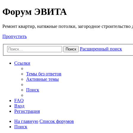
Регистрация
Форум ЭВИТА
Ремонт квартир, натяжные потолки, загородное строительство до
Пропустить
Расширенный поиск
Поиск
Ссылки
Темы без ответов
Активные темы
Поиск
FAQ
Вход
Р
е
г
и
с
т
р
а
ц
и
я
На главную
Список форумов
Поиск