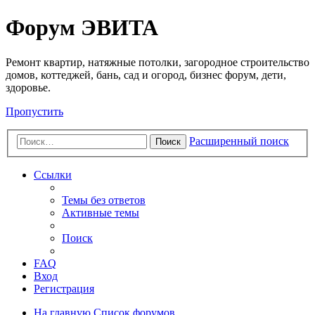
Регистрация
Форум ЭВИТА
Ремонт квартир, натяжные потолки, загородное строительство
домов, коттеджей, бань, сад и огород, бизнес форум, дети,
здоровье.
Пропустить
Расширенный поиск
Поиск
Ссылки
Темы без ответов
Активные темы
Поиск
FAQ
Вход
Р
е
г
и
с
т
р
а
ц
и
я
На главную
Список форумов