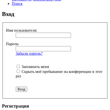
Поиск
Вход
Имя пользователя:
Пароль:
Забыли пароль?
Запомнить меня
Скрыть моё пребывание на конференции в этот
раз
Р
е
г
и
с
т
р
а
ц
и
я