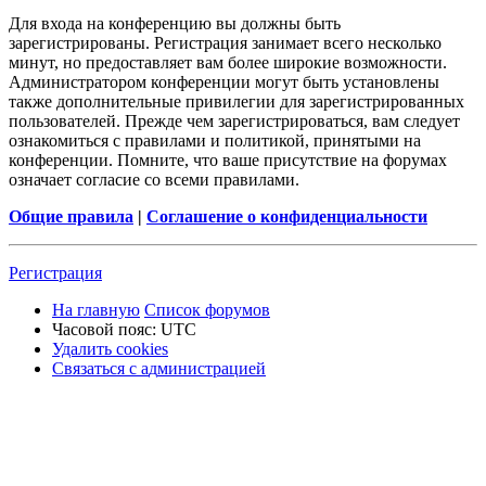
Для входа на конференцию вы должны быть
зарегистрированы. Регистрация занимает всего несколько
минут, но предоставляет вам более широкие возможности.
Администратором конференции могут быть установлены
также дополнительные привилегии для зарегистрированных
пользователей. Прежде чем зарегистрироваться, вам следует
ознакомиться с правилами и политикой, принятыми на
конференции. Помните, что ваше присутствие на форумах
означает согласие со всеми правилами.
Общие правила
|
Соглашение о конфиденциальности
Р
е
г
и
с
т
р
а
ц
и
я
На главную
Список форумов
Часовой пояс:
UTC
Удалить cookies
Связаться
С
в
я
з
а
т
ь
с
я
с
а
д
м
и
н
и
с
т
р
а
ц
и
е
й
с
администрацией