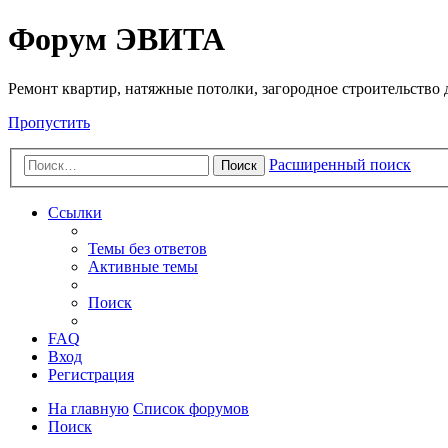
Регистрация
Форум ЭВИТА
Ремонт квартир, натяжные потолки, загородное строительство до
Пропустить
Расширенный поиск
Поиск
Ссылки
Темы без ответов
Активные темы
Поиск
FAQ
Вход
Р
е
г
и
с
т
р
а
ц
и
я
На главную
Список форумов
Поиск