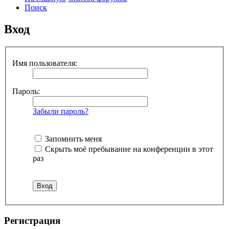
Поиск
Вход
Имя пользователя:
Пароль:
Забыли пароль?
Запомнить меня
Скрыть моё пребывание на конференции в этот
раз
Р
е
г
и
с
т
р
а
ц
и
я