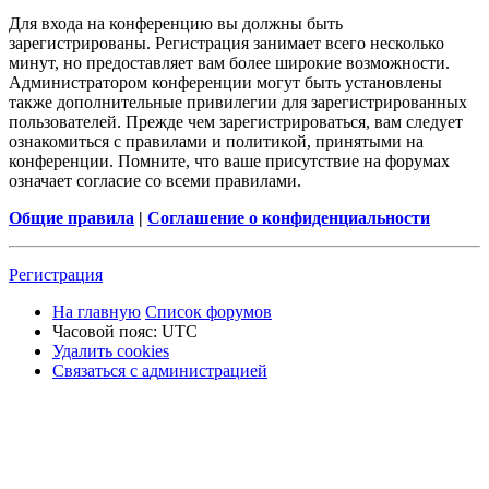
Для входа на конференцию вы должны быть
зарегистрированы. Регистрация занимает всего несколько
минут, но предоставляет вам более широкие возможности.
Администратором конференции могут быть установлены
также дополнительные привилегии для зарегистрированных
пользователей. Прежде чем зарегистрироваться, вам следует
ознакомиться с правилами и политикой, принятыми на
конференции. Помните, что ваше присутствие на форумах
означает согласие со всеми правилами.
Общие правила
|
Соглашение о конфиденциальности
Р
е
г
и
с
т
р
а
ц
и
я
На главную
Список форумов
Часовой пояс:
UTC
Удалить cookies
Связаться
С
в
я
з
а
т
ь
с
я
с
а
д
м
и
н
и
с
т
р
а
ц
и
е
й
с
администрацией