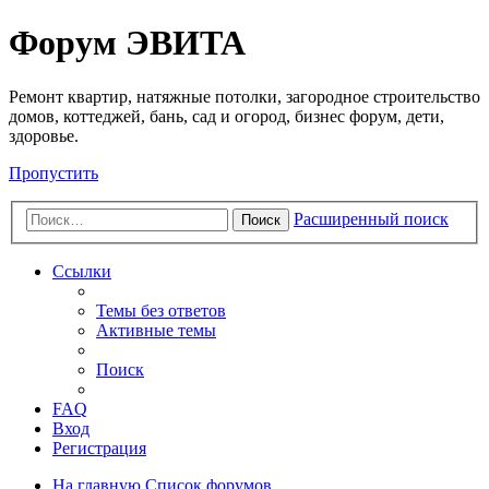
Регистрация
Форум ЭВИТА
Ремонт квартир, натяжные потолки, загородное строительство
домов, коттеджей, бань, сад и огород, бизнес форум, дети,
здоровье.
Пропустить
Расширенный поиск
Поиск
Ссылки
Темы без ответов
Активные темы
Поиск
FAQ
Вход
Р
е
г
и
с
т
р
а
ц
и
я
На главную
Список форумов