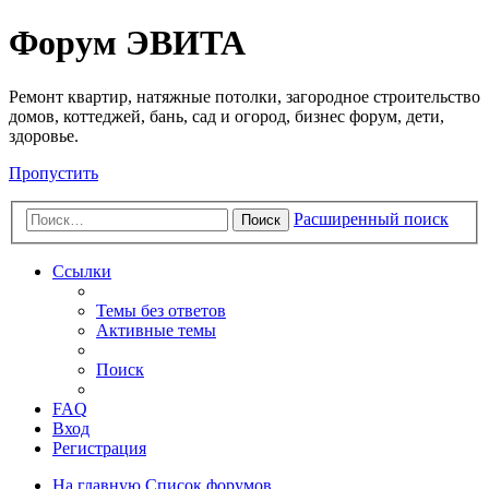
Регистрация
Форум ЭВИТА
Ремонт квартир, натяжные потолки, загородное строительство
домов, коттеджей, бань, сад и огород, бизнес форум, дети,
здоровье.
Пропустить
Расширенный поиск
Поиск
Ссылки
Темы без ответов
Активные темы
Поиск
FAQ
Вход
Р
е
г
и
с
т
р
а
ц
и
я
На главную
Список форумов