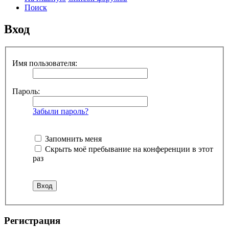
Поиск
Вход
Имя пользователя:
Пароль:
Забыли пароль?
Запомнить меня
Скрыть моё пребывание на конференции в этот
раз
Р
е
г
и
с
т
р
а
ц
и
я