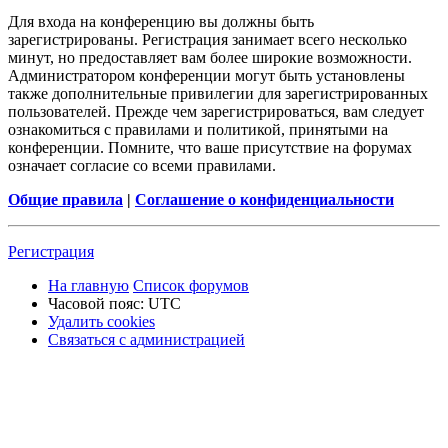
Для входа на конференцию вы должны быть
зарегистрированы. Регистрация занимает всего несколько
минут, но предоставляет вам более широкие возможности.
Администратором конференции могут быть установлены
также дополнительные привилегии для зарегистрированных
пользователей. Прежде чем зарегистрироваться, вам следует
ознакомиться с правилами и политикой, принятыми на
конференции. Помните, что ваше присутствие на форумах
означает согласие со всеми правилами.
Общие правила
|
Соглашение о конфиденциальности
Р
е
г
и
с
т
р
а
ц
и
я
На главную
Список форумов
Часовой пояс:
UTC
Удалить cookies
Связаться
С
в
я
з
а
т
ь
с
я
с
а
д
м
и
н
и
с
т
р
а
ц
и
е
й
с
администрацией