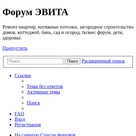
Регистрация
Форум ЭВИТА
Ремонт квартир, натяжные потолки, загородное строительство
домов, коттеджей, бань, сад и огород, бизнес форум, дети,
здоровье.
Пропустить
Расширенный поиск
Поиск
Ссылки
Темы без ответов
Активные темы
Поиск
FAQ
Вход
Р
е
г
и
с
т
р
а
ц
и
я
На главную
Список форумов