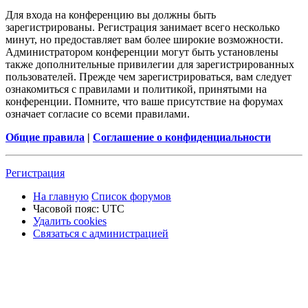
Для входа на конференцию вы должны быть
зарегистрированы. Регистрация занимает всего несколько
минут, но предоставляет вам более широкие возможности.
Администратором конференции могут быть установлены
также дополнительные привилегии для зарегистрированных
пользователей. Прежде чем зарегистрироваться, вам следует
ознакомиться с правилами и политикой, принятыми на
конференции. Помните, что ваше присутствие на форумах
означает согласие со всеми правилами.
Общие правила
|
Соглашение о конфиденциальности
Р
е
г
и
с
т
р
а
ц
и
я
На главную
Список форумов
Часовой пояс:
UTC
Удалить cookies
Связаться
С
в
я
з
а
т
ь
с
я
с
а
д
м
и
н
и
с
т
р
а
ц
и
е
й
с
администрацией