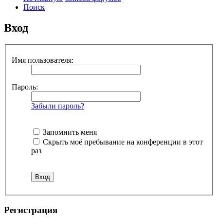
Поиск
Вход
Имя пользователя:
Пароль:
Забыли пароль?
Запомнить меня
Скрыть моё пребывание на конференции в этот
раз
Р
е
г
и
с
т
р
а
ц
и
я