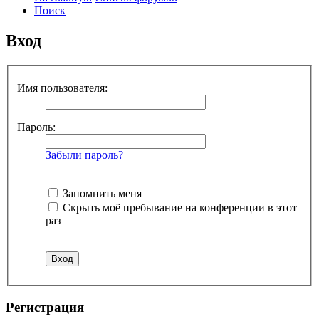
Поиск
Вход
Имя пользователя:
Пароль:
Забыли пароль?
Запомнить меня
Скрыть моё пребывание на конференции в этот
раз
Р
е
г
и
с
т
р
а
ц
и
я