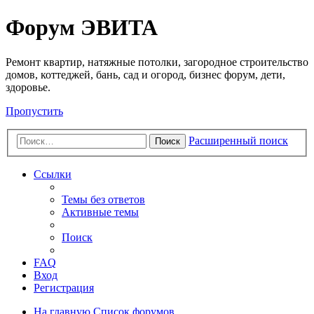
Регистрация
Форум ЭВИТА
Ремонт квартир, натяжные потолки, загородное строительство
домов, коттеджей, бань, сад и огород, бизнес форум, дети,
здоровье.
Пропустить
Расширенный поиск
Поиск
Ссылки
Темы без ответов
Активные темы
Поиск
FAQ
Вход
Р
е
г
и
с
т
р
а
ц
и
я
На главную
Список форумов