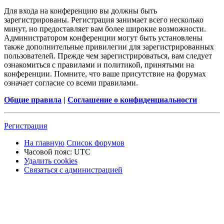
Для входа на конференцию вы должны быть
зарегистрированы. Регистрация занимает всего несколько
минут, но предоставляет вам более широкие возможности.
Администратором конференции могут быть установлены
также дополнительные привилегии для зарегистрированных
пользователей. Прежде чем зарегистрироваться, вам следует
ознакомиться с правилами и политикой, принятыми на
конференции. Помните, что ваше присутствие на форумах
означает согласие со всеми правилами.
Общие правила
|
Соглашение о конфиденциальности
Р
е
г
и
с
т
р
а
ц
и
я
На главную
Список форумов
Часовой пояс:
UTC
Удалить cookies
Связаться
С
в
я
з
а
т
ь
с
я
с
а
д
м
и
н
и
с
т
р
а
ц
и
е
й
с
администрацией