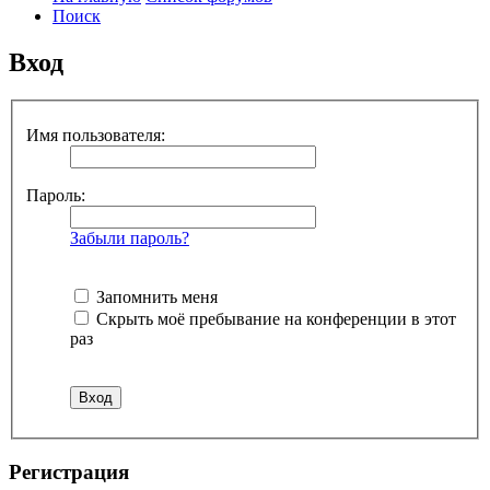
Поиск
Вход
Имя пользователя:
Пароль:
Забыли пароль?
Запомнить меня
Скрыть моё пребывание на конференции в этот
раз
Р
е
г
и
с
т
р
а
ц
и
я