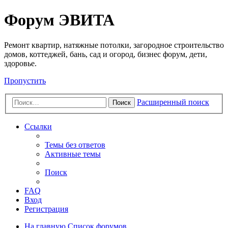
Регистрация
Форум ЭВИТА
Ремонт квартир, натяжные потолки, загородное строительство
домов, коттеджей, бань, сад и огород, бизнес форум, дети,
здоровье.
Пропустить
Расширенный поиск
Поиск
Ссылки
Темы без ответов
Активные темы
Поиск
FAQ
Вход
Р
е
г
и
с
т
р
а
ц
и
я
На главную
Список форумов