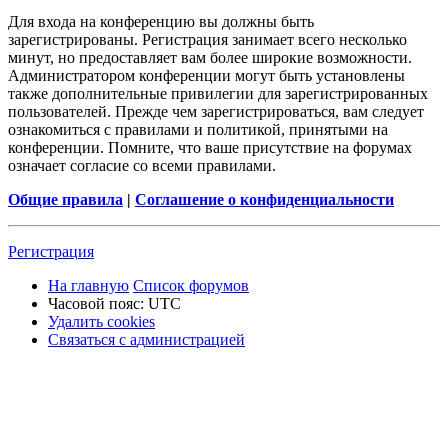
Для входа на конференцию вы должны быть
зарегистрированы. Регистрация занимает всего несколько
минут, но предоставляет вам более широкие возможности.
Администратором конференции могут быть установлены
также дополнительные привилегии для зарегистрированных
пользователей. Прежде чем зарегистрироваться, вам следует
ознакомиться с правилами и политикой, принятыми на
конференции. Помните, что ваше присутствие на форумах
означает согласие со всеми правилами.
Общие правила
|
Соглашение о конфиденциальности
Р
е
г
и
с
т
р
а
ц
и
я
На главную
Список форумов
Часовой пояс:
UTC
Удалить cookies
Связаться
С
в
я
з
а
т
ь
с
я
с
а
д
м
и
н
и
с
т
р
а
ц
и
е
й
с
администрацией