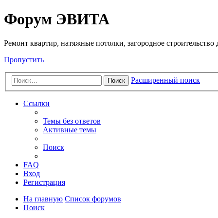
Регистрация
Форум ЭВИТА
Ремонт квартир, натяжные потолки, загородное строительство до
Пропустить
Расширенный поиск
Поиск
Ссылки
Темы без ответов
Активные темы
Поиск
FAQ
Вход
Р
е
г
и
с
т
р
а
ц
и
я
На главную
Список форумов
Поиск