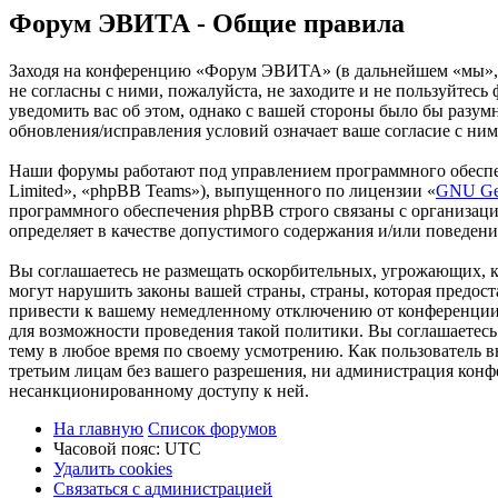
Форум ЭВИТА - Общие правила
Заходя на конференцию «Форум ЭВИТА» (в дальнейшем «мы», «н
не согласны с ними, пожалуйста, не заходите и не пользуйтес
уведомить вас об этом, однако с вашей стороны было бы разу
обновления/исправления условий означает ваше согласие с ним
Наши форумы работают под управлением программного обеспе
Limited», «phpBB Teams»), выпущенного по лицензии «
GNU Gen
программного обеспечения phpBB строго связаны с организаци
определяет в качестве допустимого содержания и/или поведен
Вы соглашаетесь не размещать оскорбительных, угрожающих, 
могут нарушить законы вашей страны, страны, которая предо
привести к вашему немедленному отключению от конференции, 
для возможности проведения такой политики. Вы соглашаетес
тему в любое время по своему усмотрению. Как пользователь вы
третьим лицам без вашего разрешения, ни администрация конф
несанкционированному доступу к ней.
На главную
Список форумов
Часовой пояс:
UTC
Удалить cookies
Связаться
С
в
я
з
а
т
ь
с
я
с
а
д
м
и
н
и
с
т
р
а
ц
и
е
й