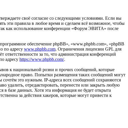
тверждаете своё согласие со следующими условиями. Если вы
ть эти правила в любое время и сделаем всё возможное, чтобы
й, так как использование конференции «Форум ЭВИТА» после
«программное обеспечение phpBB», «www.phpbb.com», «phpBB
но по адресу
www.phpbb.com
. Ограничения лицензии GPL для
ёт ответственности за то, что администрация конференций
 по адресу
https://www.phpbb.com/
.
ывов к национальной розни и прочих сообщений, которые
дународное право. Попытки размещения таких сообщений могут
ы сочтём это нужным. IP-адреса всех сообщений сохраняются
во удалить, отредактировать, перенести или закрыть любую
я в базе данных. Хотя эта информация не будет открыта
твенна за действия хакеров, которые могут привести к