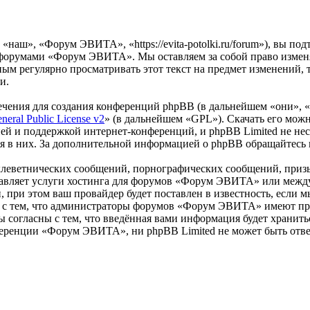
аш», «Форум ЭВИТА», «https://evita-potolki.ru/forum»), вы под
ь форумами «Форум ЭВИТА». Мы оставляем за собой право изменя
мным регулярно просматривать этот текст на предмет изменени
и.
чения для создания конференций phpBB (в дальнейшем «они», 
eral Public License v2
» (в дальнейшем «GPL»). Скачать его мож
ей и поддержкой интернет-конференций, и phpBB Limited не нес
ия в них. За дополнительной информацией о phpBB обращайтесь
клеветнических сообщений, порнографических сообщений, приз
ставляет услуги хостинга для форумов «Форум ЭВИТА» или меж
при этом ваш провайдер будет поставлен в известность, если м
ь с тем, что администраторы форумов «Форум ЭВИТА» имеют пра
 согласны с тем, что введённая вами информация будет хранитьс
еренции «Форум ЭВИТА», ни phpBB Limited не может быть ответс