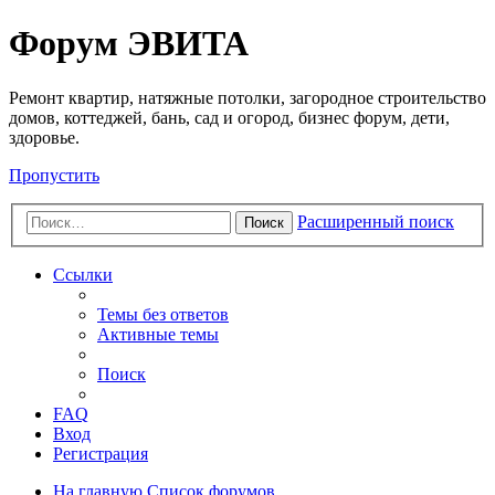
Регистрация
Форум ЭВИТА
Ремонт квартир, натяжные потолки, загородное строительство
домов, коттеджей, бань, сад и огород, бизнес форум, дети,
здоровье.
Пропустить
Расширенный поиск
Поиск
Ссылки
Темы без ответов
Активные темы
Поиск
FAQ
Вход
Р
е
г
и
с
т
р
а
ц
и
я
На главную
Список форумов