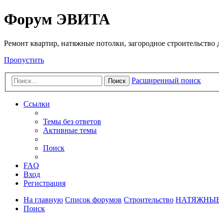
Регистрация
Форум ЭВИТА
Ремонт квартир, натяжные потолки, загородное строительство до
Пропустить
Расширенный поиск
Поиск
Ссылки
Темы без ответов
Активные темы
Поиск
FAQ
Вход
Р
е
г
и
с
т
р
а
ц
и
я
На главную
Список форумов
Строительство
НАТЯЖНЫЕ
Поиск