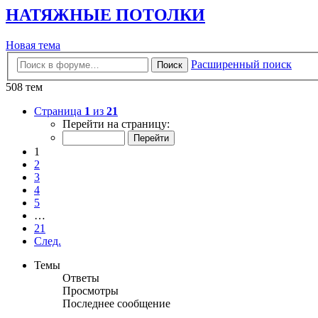
НАТЯЖНЫЕ ПОТОЛКИ
Новая
Н
о
в
а
я
т
е
м
а
тема
Расширенный поиск
Поиск
508 тем
Страница
1
из
21
Перейти на страницу:
1
2
3
4
5
…
21
След.
Темы
Ответы
Просмотры
Последнее сообщение