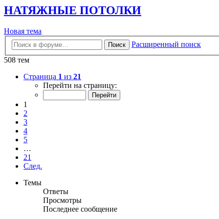
НАТЯЖНЫЕ ПОТОЛКИ
Новая
Н
о
в
а
я
т
е
м
а
тема
Расширенный поиск
Поиск
508 тем
Страница
1
из
21
Перейти на страницу:
1
2
3
4
5
…
21
След.
Темы
Ответы
Просмотры
Последнее сообщение