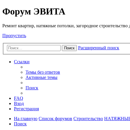
Регистрация
Форум ЭВИТА
Ремонт квартир, натяжные потолки, загородное строительство до
Пропустить
Расширенный поиск
Поиск
Ссылки
Темы без ответов
Активные темы
Поиск
FAQ
Вход
Р
е
г
и
с
т
р
а
ц
и
я
На главную
Список форумов
Строительство
НАТЯЖНЫЕ
Поиск