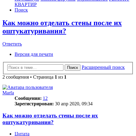
КВАРТИР
Поиск
Как можно отделать стены после их
оштукатуривания?
Ответить
О
т
в
е
т
и
т
ь
Версия для печати
Расширенный поиск
Поиск
2 сообщения • Страница
1
из
1
Marfa
Сообщения:
12
Зарегистрирован:
30 апр 2020, 09:34
Как можно отделать стены после их
оштукатуривания?
Цитата