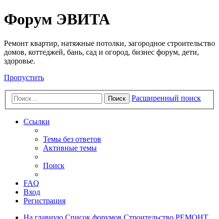
Регистрация
Форум ЭВИТА
Ремонт квартир, натяжные потолки, загородное строительство
домов, коттеджей, бань, сад и огород, бизнес форум, дети,
здоровье.
Пропустить
Расширенный поиск
Поиск
Ссылки
Темы без ответов
Активные темы
Поиск
FAQ
Вход
Р
е
г
и
с
т
р
а
ц
и
я
На главную
Список форумов
Строительство
РЕМОНТ