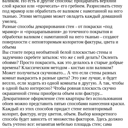
валиком. Но есть и другие способы: процарапать верхний
слой краски или «прочесать» его гребнем. Разрисовать стену
под мрамор или обработать ее валиком с намотанной на него
тканью. Этими методами может овладеть каждый домашний
умелец.
Разные способы декорирования стен - от покраски «под
мрамор» и «процарапывания» до точечного покрытия и
обработки валиком с намотанной на него тканью - создают
поверхности с неповторимым колоритом фактуры, цвета и
объема
Вы стоите перед необъятной белой плоскостью стены и
задумчиво скребете затылок: что же с ней делать? Оклеить
обоями? Просто покрасить, как это делалось в старые добрые
времена? Классическим методом - кистью или валиком?
Может получиться скучновато... А что если стены разных
комнат выкрасить в разные цвета? Это уже лучше, и будет
весело, если ходить из одной комнаты в другую. А так, чтобы
в одной было интересно? Чтобы ровная плоскость скучно
окрашенной стены приобрела объем или фактуру...
Декоративное оформление стен квартиры без использования
обоев можно представить пятью способами нанесения краски.
Каждый из этих способов придаст стене неповторимый
колорит, фактуру, игру цветов, объем. Выбор конкретного
способа будет зависеть от множества факторов. Здесь должно
быть учтено все: незанятая мебелью площадь стен; сама