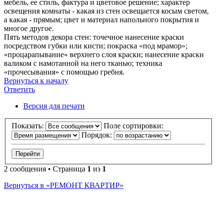
мебель, ее стиль, фактура и цветовое решение; характер
освещения комнаты - какая из стен освещается косым светом,
а какая - прямым; цвет и материал напольного покрытия и
многое другое.
Пять методов декора стен: точечное нанесение краски
посредством губки или кисти; покраска «под мрамор»;
«процарапывание» верхнего слоя краски; нанесение краски
валиком с намотанной на него тканью; техника
«прочесывания» с помощью гребня.
Вернуться к началу
Ответить
О
т
в
е
т
и
т
ь
Версия для печати
Показать:
Поле сортировки:
Порядок:
2 сообщения • Страница
1
из
1
Вернуться в «РЕМОНТ КВАРТИР»