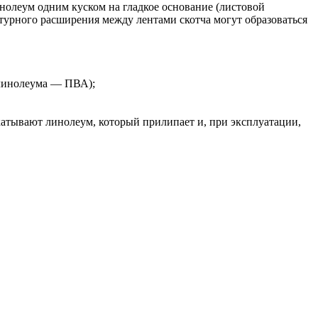
инолеум одним куском на гладкое основание (листовой
ратурного расширения между лентами скотча могут образоваться
 линолеума — ПВА);
скатывают линолеум, который прилипает и, при эксплуатации,