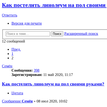
Как постелить линолеум на пол своими
Ответить
О
т
в
е
т
и
т
ь
Версия для печати
Расширенный поиск
Поиск
12 сообщений
Пред.
1
2
Семён
Сообщения:
398
Зарегистрирован:
11 май 2020, 11:17
Как постелить линолеум на пол своими руками?
Цитата
Сообщение
Семён
»
08 июл 2020, 10:02