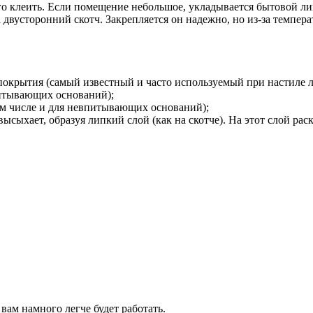
 его клеить. Если помещение небольшое, укладывается бытовой л
а двусторонний скотч. Закрепляется он надежно, но из-за темпе
 покрытия (самый известный и часто используемый при настиле
питывающих оснований);
ом числе и для невпитывающих оснований);
ысыхает, образуя липкий слой (как на скотче). На этот слой ра
вам намного легче будет работать.