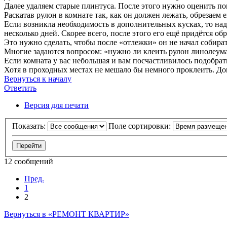
Далее удаляем старые плинтуса. После этого нужно оценить по
Раскатав рулон в комнате так, как он должен лежать, обрезаем е
Если возникла необходимость в дополнительных кусках, то надо
несколько дней. Скорее всего, после этого его ещё придётся об
Это нужно сделать, чтобы после «отлежки» он не начал собират
Многие задаются вопросом: «нужно ли клеить рулон линолеума
Если комната у вас небольшая и вам посчастливилось подобрат
Хотя в проходных местах не мешало бы немного проклеить. Доп
Вернуться к началу
Ответить
О
т
в
е
т
и
т
ь
Версия для печати
Показать:
Поле сортировки:
12 сообщений
Пред.
1
2
Вернуться в «РЕМОНТ КВАРТИР»