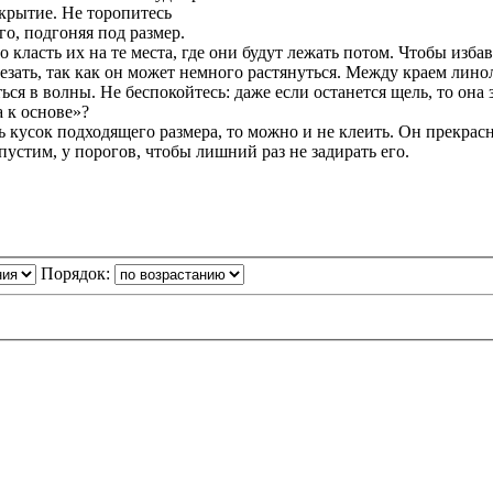
крытие. Не торопитесь
го, подгоняя под размер.
 класть их на те места, где они будут лежать потом. Чтобы изба
резать, так как он может немного растянуться. Между краем лино
ься в волны. Не беспокойтесь: даже если останется щель, то она 
 к основе»?
ь кусок подходящего размера, то можно и не клеить. Он прекрас
устим, у порогов, чтобы лишний раз не задирать его.
Порядок: