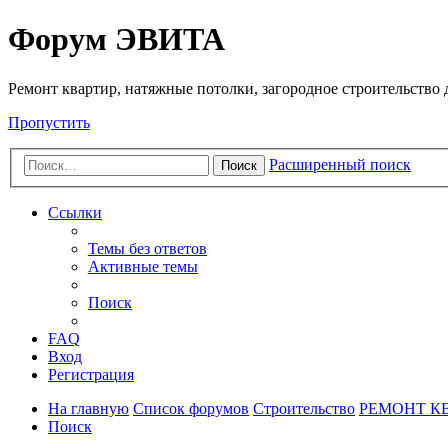
Регистрация
Форум ЭВИТА
Ремонт квартир, натяжные потолки, загородное строительство до
Пропустить
Расширенный поиск
Поиск
Ссылки
Темы без ответов
Активные темы
Поиск
FAQ
Вход
Р
е
г
и
с
т
р
а
ц
и
я
На главную
Список форумов
Строительство
РЕМОНТ К
Поиск