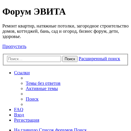
Регистрация
Форум ЭВИТА
Ремонт квартир, натяжные потолки, загородное строительство
домов, коттеджей, бань, сад и огород, бизнес форум, дети,
здоровье.
Пропустить
Расширенный поиск
Поиск
Ссылки
Темы без ответов
Активные темы
Поиск
FAQ
Вход
Р
е
г
и
с
т
р
а
ц
и
я
На главную
Список форумов
Поиск