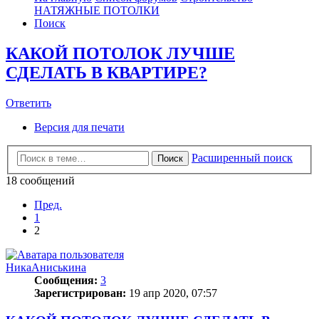
НАТЯЖНЫЕ ПОТОЛКИ
Поиск
КАКОЙ ПОТОЛОК ЛУЧШЕ
СДЕЛАТЬ В КВАРТИРЕ?
Ответить
О
т
в
е
т
и
т
ь
Версия для печати
Расширенный поиск
Поиск
18 сообщений
Пред.
1
2
НикаАниськина
Сообщения:
3
Зарегистрирован:
19 апр 2020, 07:57