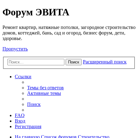
Регистрация
Форум ЭВИТА
Ремонт квартир, натяжные потолки, загородное строительство
домов, коттеджей, бань, сад и огород, бизнес форум, дети,
здоровье.
Пропустить
Расширенный поиск
Поиск
Ссылки
Темы без ответов
Активные темы
Поиск
FAQ
Вход
Р
е
г
и
с
т
р
а
ц
и
я
На главную
Список форумов
Строительство