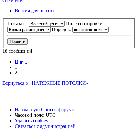
Ответить
О
т
в
е
т
и
т
ь
Версия для печати
Показать:
Поле сортировки:
Порядок:
18 сообщений
Пред.
1
2
Вернуться в «НАТЯЖНЫЕ ПОТОЛКИ»
На главную
Список форумов
Часовой пояс:
UTC
Удалить cookies
Связаться
С
в
я
з
а
т
ь
с
я
с
а
д
м
и
н
и
с
т
р
а
ц
и
е
й
с
администрацией