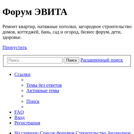
Регистрация
Форум ЭВИТА
Ремонт квартир, натяжные потолки, загородное строительство
домов, коттеджей, бань, сад и огород, бизнес форум, дети,
здоровье.
Пропустить
Расширенный поиск
Поиск
Ссылки
Темы без ответов
Активные темы
Поиск
FAQ
Вход
Р
е
г
и
с
т
р
а
ц
и
я
На главную
Список форумов
Строительство
Загородное