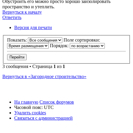
Обустроить его можно просто хорошо заизолировать
пространство и утеплить.
Вернуться к началу
Ответить
О
т
в
е
т
и
т
ь
Версия для печати
Показать:
Поле сортировки:
Порядок:
3 сообщения • Страница
1
из
1
Вернуться в «Загородное строительство»
На главную
Список форумов
Часовой пояс:
UTC
Удалить cookies
Связаться
С
в
я
з
а
т
ь
с
я
с
а
д
м
и
н
и
с
т
р
а
ц
и
е
й
с
администрацией