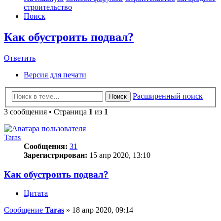
строительство
Поиск
Как обустроить подвал?
Ответить
О
т
в
е
т
и
т
ь
Версия для печати
Расширенный поиск
Поиск
3 сообщения • Страница
1
из
1
Taras
Сообщения:
31
Зарегистрирован:
15 апр 2020, 13:10
Как обустроить подвал?
Цитата
Сообщение
Taras
»
18 апр 2020, 09:14