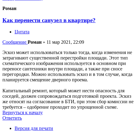
Роман
Как перенести санузел в квартире?
Цитата
Сообщение
Роман
»
11 мар 2021, 22:09
Эскиз может использоваться только тогда, когда изменения не
затрагивают существенной перестройки площади. Этот тип
схематического изображения используется в основном при
переносе сантехники внутри площади, а также при сносе
перегородки. Можно использовать эскиз и в том случае, когда
планируется смещение дверного проема.
Капитальный ремонт, который может нести опасность для
соседей, должен сопровождаться подготовкой проекта. Эскиз
же относят на согласование в БТИ, при этом сбор комиссии не
требуется – одобрение проходит по упрощенной схеме.
Вернуться к началу
Ответить
О
т
в
е
т
и
т
ь
Версия для печати