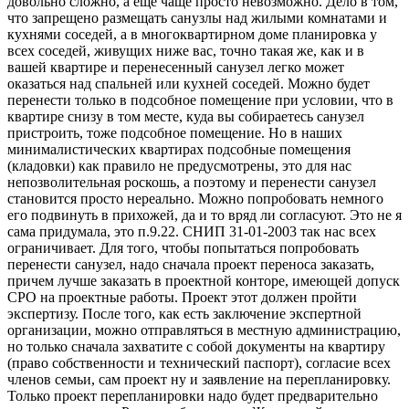
довольно сложно, а еще чаще просто невозможно. Дело в том,
что запрещено размещать санузлы над жилыми комнатами и
кухнями соседей, а в многоквартирном доме планировка у
всех соседей, живущих ниже вас, точно такая же, как и в
вашей квартире и перенесенный санузел легко может
оказаться над спальней или кухней соседей. Можно будет
перенести только в подсобное помещение при условии, что в
квартире снизу в том месте, куда вы собираетесь санузел
пристроить, тоже подсобное помещение. Но в наших
минималистических квартирах подсобные помещения
(кладовки) как правило не предусмотрены, это для нас
непозволительная роскошь, а поэтому и перенести санузел
становится просто нереально. Можно попробовать немного
его подвинуть в прихожей, да и то вряд ли согласуют. Это не я
сама придумала, это п.9.22. СНИП 31-01-2003 так нас всех
ограничивает. Для того, чтобы попытаться попробовать
перенести санузел, надо сначала проект переноса заказать,
причем лучше заказать в проектной конторе, имеющей допуск
СРО на проектные работы. Проект этот должен пройти
экспертизу. После того, как есть заключение экспертной
организации, можно отправляться в местную администрацию,
но только сначала захватите с собой документы на квартиру
(право собственности и технический паспорт), согласие всех
членов семьи, сам проект ну и заявление на перепланировку.
Только проект перепланировки надо будет предварительно