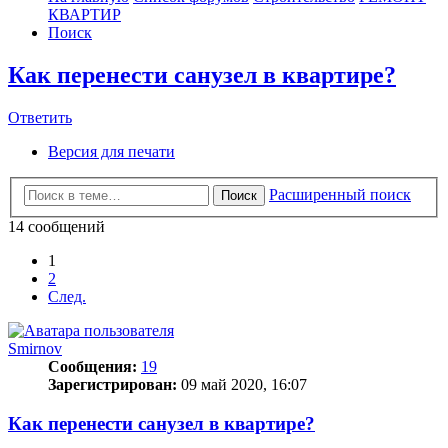
КВАРТИР
Поиск
Как перенести санузел в квартире?
Ответить
О
т
в
е
т
и
т
ь
Версия для печати
Расширенный поиск
Поиск
14 сообщений
1
2
След.
Smirnov
Сообщения:
19
Зарегистрирован:
09 май 2020, 16:07
Как перенести санузел в квартире?