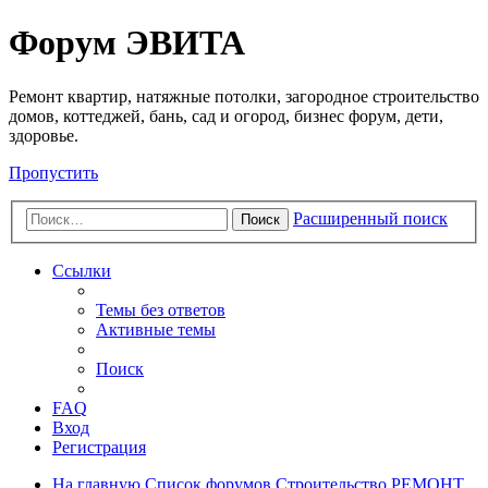
Регистрация
Форум ЭВИТА
Ремонт квартир, натяжные потолки, загородное строительство
домов, коттеджей, бань, сад и огород, бизнес форум, дети,
здоровье.
Пропустить
Расширенный поиск
Поиск
Ссылки
Темы без ответов
Активные темы
Поиск
FAQ
Вход
Р
е
г
и
с
т
р
а
ц
и
я
На главную
Список форумов
Строительство
РЕМОНТ