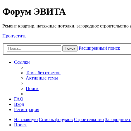
Регистрация
Форум ЭВИТА
Ремонт квартир, натяжные потолки, загородное строительство до
Пропустить
Расширенный поиск
Поиск
Ссылки
Темы без ответов
Активные темы
Поиск
FAQ
Вход
Р
е
г
и
с
т
р
а
ц
и
я
На главную
Список форумов
Строительство
Загородное 
Поиск