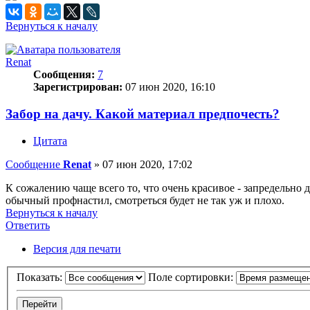
Вернуться к началу
Renat
Сообщения:
7
Зарегистрирован:
07 июн 2020, 16:10
Забор на дачу. Какой материал предпочесть?
Цитата
Сообщение
Renat
»
07 июн 2020, 17:02
К сожалению чаще всего то, что очень красивое - запредельно 
обычный профнастил, смотреться будет не так уж и плохо.
Вернуться к началу
Ответить
О
т
в
е
т
и
т
ь
Версия для печати
Показать:
Поле сортировки: