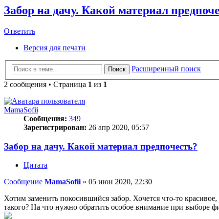
Забор на дачу. Какой материал предпоч
Ответить
О
т
в
е
т
и
т
ь
Версия для печати
Расширенный поиск
Поиск
2 сообщения • Страница
1
из
1
MamaSofii
Сообщения:
349
Зарегистрирован:
26 апр 2020, 05:57
Забор на дачу. Какой материал предпочесть?
Цитата
Сообщение
MamaSofii
»
05 июн 2020, 22:30
Хотим заменить покосившийся забор. Хочется что-то красивое,
такого? На что нужно обратить особое внимание при выборе 