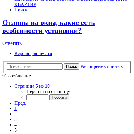
КВАРТИР
Поиск
Отливы на окна, какие есть
особенности установки?
Ответить
О
т
в
е
т
и
т
ь
Версия для печати
Расширенный поиск
Поиск
91 сообщение
Страница
5
из
10
Перейти на страницу:
Пред.
1
…
3
4
5