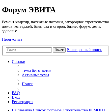
Регистрация
Форум ЭВИТА
Ремонт квартир, натяжные потолки, загородное строительство
домов, коттеджей, бань, сад и огород, бизнес форум, дети,
здоровье.
Пропустить
Расширенный поиск
Поиск
Ссылки
Темы без ответов
Активные темы
Поиск
FAQ
Вход
Р
е
г
и
с
т
р
а
ц
и
я
На главную
Список форумов
Строительство
РЕМОНТ