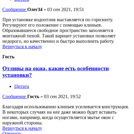
Сообщение
Олег34
»
03 сен 2021, 19:51
При установке водоотлив выставляется по горизонту.
Регулируют его положение с помощью клиньев.
Образовавшееся свободное пространство заполняется
монтажной пеной. Такой вариант установки позволяет
недорого, но качественно и быстро выполнить работу.
Вернуться к началу
Гость
Отливы на окна, какие есть особенности
установки?
Цитата
Сообщение
Гость
»
03 сен 2021, 19:52
Благодаря использованию клиньев усиливается конструкция.
В некоторых случаях на нее даже можно будет вставать
ногами, например, когда осуществляется мытье окон с
наружной стороны.
Вернуться к началу
Ответить
О
т
в
е
т
и
т
ь