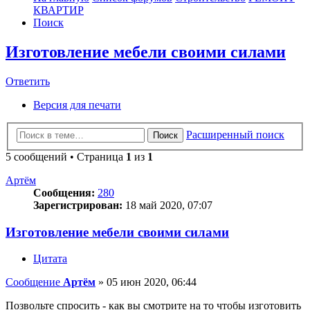
КВАРТИР
Поиск
Изготовление мебели своими силами
Ответить
О
т
в
е
т
и
т
ь
Версия для печати
Расширенный поиск
Поиск
5 сообщений • Страница
1
из
1
Артём
Сообщения:
280
Зарегистрирован:
18 май 2020, 07:07
Изготовление мебели своими силами
Цитата
Сообщение
Артём
»
05 июн 2020, 06:44
Позвольте спросить - как вы смотрите на то чтобы изготовить