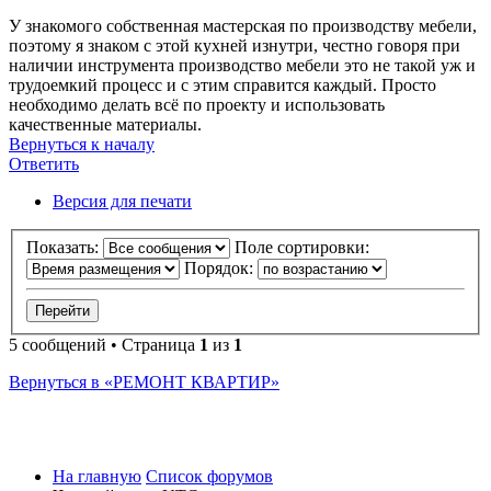
У знакомого собственная мастерская по производству мебели,
поэтому я знаком с этой кухней изнутри, честно говоря при
наличии инструмента производство мебели это не такой уж и
трудоемкий процесс и с этим справится каждый. Просто
необходимо делать всё по проекту и использовать
качественные материалы.
Вернуться к началу
Ответить
О
т
в
е
т
и
т
ь
Версия для печати
Показать:
Поле сортировки:
Порядок:
5 сообщений • Страница
1
из
1
Вернуться в «РЕМОНТ КВАРТИР»
На главную
Список форумов