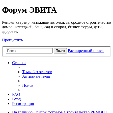
Регистрация
Форум ЭВИТА
Ремонт квартир, натяжные потолки, загородное строительство
домов, коттеджей, бань, сад и огород, бизнес форум, дети,
здоровье.
Пропустить
Расширенный поиск
Поиск
Ссылки
Темы без ответов
Активные темы
Поиск
FAQ
Вход
Р
е
г
и
с
т
р
а
ц
и
я
На главную
Список форумов
Строительство
РЕМОНТ