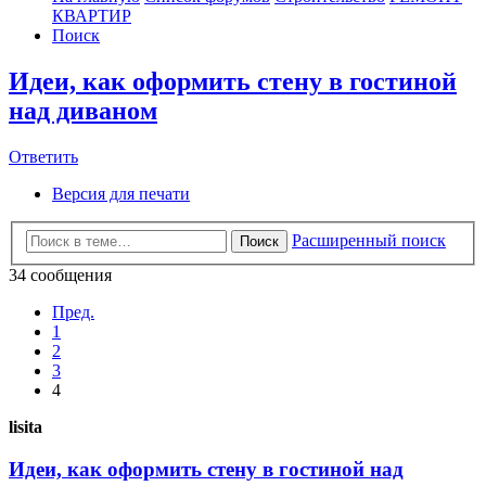
КВАРТИР
Поиск
Идеи, как оформить стену в гостиной
над диваном
Ответить
О
т
в
е
т
и
т
ь
Версия для печати
Расширенный поиск
Поиск
34 сообщения
Пред.
1
2
3
4
lisita
Идеи, как оформить стену в гостиной над