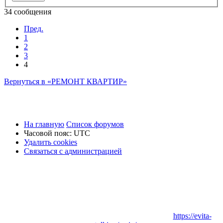
34 сообщения
Пред.
1
2
3
4
Вернуться в «РЕМОНТ КВАРТИР»
На главную
Список форумов
Часовой пояс:
UTC
Удалить cookies
Связаться
С
в
я
з
а
т
ь
с
я
с
а
д
м
и
н
и
с
т
р
а
ц
и
е
й
с
администрацией
Заказать
Натяжные потолки
в Вашем городе:
https://evita-