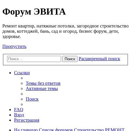
Регистрация
Форум ЭВИТА
Ремонт квартир, натяжные потолки, загородное строительство
домов, коттеджей, бань, сад и огород, бизнес форум, дети,
здоровье.
Пропустить
Расширенный поиск
Поиск
Ссылки
Темы без ответов
Активные темы
Поиск
FAQ
Вход
Р
е
г
и
с
т
р
а
ц
и
я
На главную
Список форумов
Строительство
РЕМОНТ