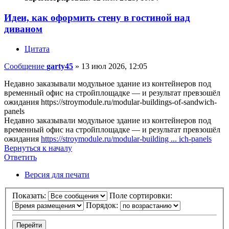
Идеи, как оформить стену в гостиной над
диваном
Цитата
Сообщение
garty45
»
13 июл 2026, 12:05
Недавно заказывали модульное здание из контейнеров под
временный офис на стройплощадке — и результат превзошёл
ожидания https://stroymodule.ru/modular-buildings-of-sandwich-
panels
Недавно заказывали модульное здание из контейнеров под
временный офис на стройплощадке — и результат превзошёл
ожидания
https://stroymodule.ru/modular-building ... ich-panels
Вернуться к началу
Ответить
О
т
в
е
т
и
т
ь
Версия для печати
Показать:
Поле сортировки:
Порядок: