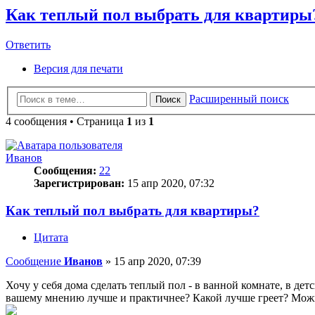
Как теплый пол выбрать для квартиры
Ответить
О
т
в
е
т
и
т
ь
Версия для печати
Расширенный поиск
Поиск
4 сообщения • Страница
1
из
1
Иванов
Сообщения:
22
Зарегистрирован:
15 апр 2020, 07:32
Как теплый пол выбрать для квартиры?
Цитата
Сообщение
Иванов
»
15 апр 2020, 07:39
Хочу у себя дома сделать теплый пол - в ванной комнате, в де
вашему мнению лучше и практичнее? Какой лучше греет? Можно