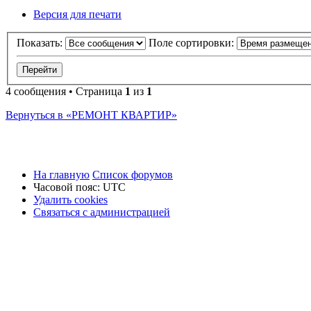
Версия для печати
Показать:
Поле сортировки:
4 сообщения • Страница
1
из
1
Вернуться в «РЕМОНТ КВАРТИР»
На главную
Список форумов
Часовой пояс:
UTC
Удалить cookies
Связаться
С
в
я
з
а
т
ь
с
я
с
а
д
м
и
н
и
с
т
р
а
ц
и
е
й
с
администрацией
Зак