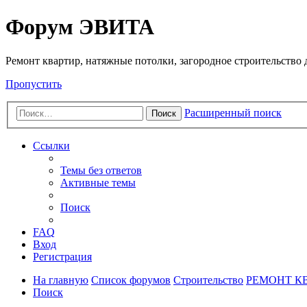
Регистрация
Форум ЭВИТА
Ремонт квартир, натяжные потолки, загородное строительство до
Пропустить
Расширенный поиск
Поиск
Ссылки
Темы без ответов
Активные темы
Поиск
FAQ
Вход
Р
е
г
и
с
т
р
а
ц
и
я
На главную
Список форумов
Строительство
РЕМОНТ К
Поиск