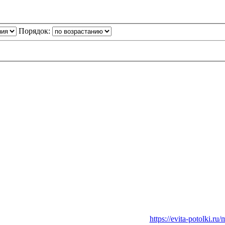
Порядок:
азать
Натяжные потолки
в Вашем городе:
https://evita-potolki.ru/