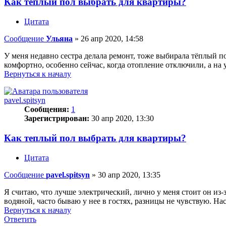
Как теплый пол выбрать для квартиры?
Цитата
Сообщение
Ульяна
»
26 апр 2020, 14:58
У меня недавно сестра делала ремонт, тоже выбирала тёплый по
комфортно, особенно сейчас, когда отопление отключили, а на 
Вернуться к началу
pavel.spitsyn
Сообщения:
1
Зарегистрирован:
30 апр 2020, 13:30
Как теплый пол выбрать для квартиры?
Цитата
Сообщение
pavel.spitsyn
»
30 апр 2020, 13:35
Я считаю, что лучше электрический, лично у меня стоит он из-з
водяной, часто бываю у нее в гостях, разницы не чувствую. На
Вернуться к началу
Ответить
О
т
в
е
т
и
т
ь