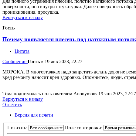
Для полного устранения плесени, полотно натяжного потолка д
поверхности, она внутри штукатурки. Далее поверхность обраб
проникновения, просушка.
Вернуться к началу
Гость
Почему появляется плесень под натяжным потолко
Цитата
Сообщение
Гость
»
19 янв 2023, 22:27
МОРОКА. В многоэтажках надо запретить делать дорогие ремонт
вред ремонту наносит вред здоровью. Опомнитесь, люди, стре
Тема поднималась пользователем Anonymous 19 янв 2023, 22:27
Вернуться к началу
Ответить
О
т
в
е
т
и
т
ь
Версия для печати
Показать:
Поле сортировки: