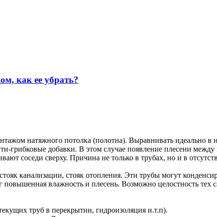
м, как ее убрать?
тажом натяжного потолка (полотна). Выравнивать идеально в но
анти-грибковые добавки. В этом случае появление плесени межд
т соседи сверху. Причина не только в трубах, но и в отсутств
тояк канализации, стояк отопления. Эти трубы могут конденсир
г повышенная влажность и плесень. Возможно целостность тех са
текущих труб в перекрытии, гидроизоляция и.т.п).