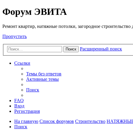
Регистрация
Форум ЭВИТА
Ремонт квартир, натяжные потолки, загородное строительство до
Пропустить
Расширенный поиск
Поиск
Ссылки
Темы без ответов
Активные темы
Поиск
FAQ
Вход
Р
е
г
и
с
т
р
а
ц
и
я
На главную
Список форумов
Строительство
НАТЯЖНЫЕ
Поиск