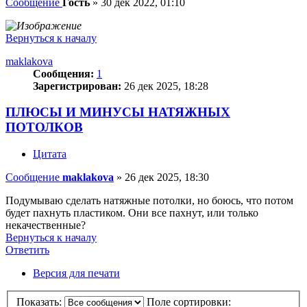
Сообщение
Гость
»
30 дек 2022, 01:10
Вернуться к началу
maklakova
Сообщения:
1
Зарегистрирован:
26 дек 2025, 18:28
ПЛЮСЫ И МИНУСЫ НАТЯЖНЫХ
ПОТОЛКОВ
Цитата
Сообщение
maklakova
»
26 дек 2025, 18:30
Подумываю сделать натяжные потолки, но боюсь, что потом
будет пахнуть пластиком. Они все пахнут, или только
некачественные?
Вернуться к началу
Ответить
О
т
в
е
т
и
т
ь
Версия для печати
Показать:
Поле сортировки: