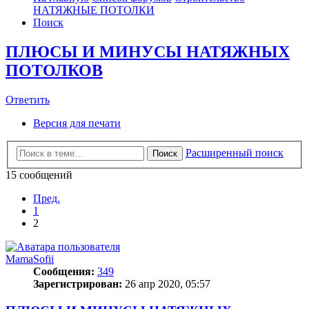
НАТЯЖНЫЕ ПОТОЛКИ
Поиск
ПЛЮСЫ И МИНУСЫ НАТЯЖНЫХ
ПОТОЛКОВ
Ответить
О
т
в
е
т
и
т
ь
Версия для печати
Расширенный поиск
Поиск
15 сообщений
Пред.
1
2
MamaSofii
Сообщения:
349
Зарегистрирован:
26 апр 2020, 05:57