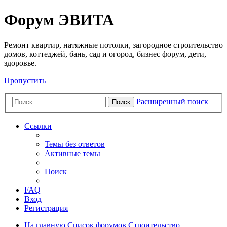
Регистрация
Форум ЭВИТА
Ремонт квартир, натяжные потолки, загородное строительство
домов, коттеджей, бань, сад и огород, бизнес форум, дети,
здоровье.
Пропустить
Расширенный поиск
Поиск
Ссылки
Темы без ответов
Активные темы
Поиск
FAQ
Вход
Р
е
г
и
с
т
р
а
ц
и
я
На главную
Список форумов
Строительство