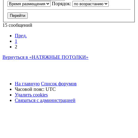
Порядок:
15 сообщений
Пред.
1
2
Вернуться в «НАТЯЖНЫЕ ПОТОЛКИ»
На главную
Список форумов
Часовой пояс:
UTC
Удалить cookies
Связаться
С
в
я
з
а
т
ь
с
я
с
а
д
м
и
н
и
с
т
р
а
ц
и
е
й
с
администрацией