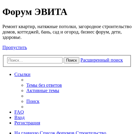
Регистрация
Форум ЭВИТА
Ремонт квартир, натяжные потолки, загородное строительство
домов, коттеджей, бань, сад и огород, бизнес форум, дети,
здоровье.
Пропустить
Расширенный поиск
Поиск
Ссылки
Темы без ответов
Активные темы
Поиск
FAQ
Вход
Р
е
г
и
с
т
р
а
ц
и
я
На главную
Список форумов
Строительство