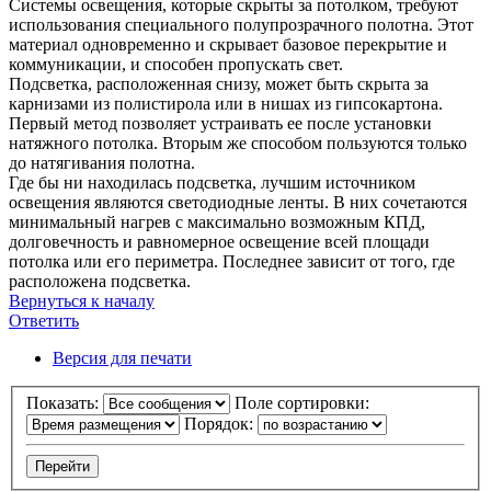
Системы освещения, которые скрыты за потолком, требуют
использования специального полупрозрачного полотна. Этот
материал одновременно и скрывает базовое перекрытие и
коммуникации, и способен пропускать свет.
Подсветка, расположенная снизу, может быть скрыта за
карнизами из полистирола или в нишах из гипсокартона.
Первый метод позволяет устраивать ее после установки
натяжного потолка. Вторым же способом пользуются только
до натягивания полотна.
Где бы ни находилась подсветка, лучшим источником
освещения являются светодиодные ленты. В них сочетаются
минимальный нагрев с максимально возможным КПД,
долговечность и равномерное освещение всей площади
потолка или его периметра. Последнее зависит от того, где
расположена подсветка.
Вернуться к началу
Ответить
О
т
в
е
т
и
т
ь
Версия для печати
Показать:
Поле сортировки:
Порядок: