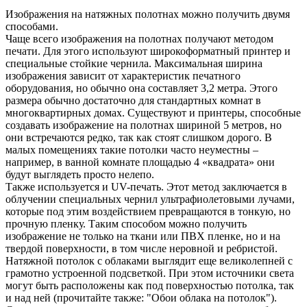
Изображения на натяжных полотнах можно получить двумя
способами.
Чаще всего изображения на полотнах получают методом
печати. Для этого используют широкоформатный принтер и
специальные стойкие чернила. Максимальная ширина
изображения зависит от характеристик печатного
оборудования, но обычно она составляет 3,2 метра. Этого
размера обычно достаточно для стандартных комнат в
многоквартирных домах. Существуют и принтеры, способные
создавать изображение на полотнах шириной 5 метров, но
они встречаются редко, так как стоят слишком дорого. В
малых помещениях такие потолки часто неуместны –
например, в ванной комнате площадью 4 «квадрата» они
будут выглядеть просто нелепо.
Также используется и UV-печать. Этот метод заключается в
облучении специальных чернил ультрафиолетовыми лучами,
которые под этим воздействием превращаются в тонкую, но
прочную пленку. Таким способом можно получить
изображение не только на ткани или ПВХ пленке, но и на
твердой поверхности, в том числе неровной и ребристой.
Натяжной потолок с облаками выглядит еще великолепней с
грамотно устроенной подсветкой. При этом источники света
могут быть расположены как под поверхностью потолка, так
и над ней (прочитайте также: "Обои облака на потолок").