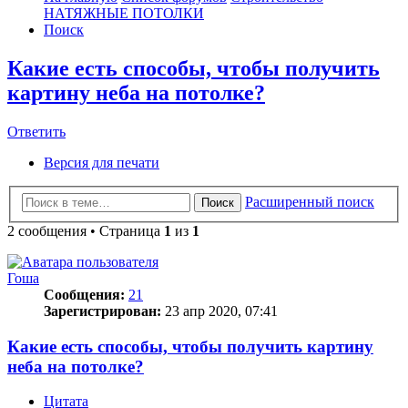
НАТЯЖНЫЕ ПОТОЛКИ
Поиск
Какие есть способы, чтобы получить
картину неба на потолке?
Ответить
О
т
в
е
т
и
т
ь
Версия для печати
Расширенный поиск
Поиск
2 сообщения • Страница
1
из
1
Гоша
Сообщения:
21
Зарегистрирован:
23 апр 2020, 07:41
Какие есть способы, чтобы получить картину
неба на потолке?
Цитата