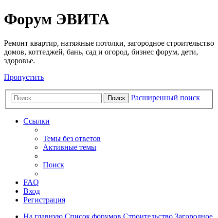
Регистрация
Форум ЭВИТА
Ремонт квартир, натяжные потолки, загородное строительство
домов, коттеджей, бань, сад и огород, бизнес форум, дети,
здоровье.
Пропустить
Расширенный поиск
Поиск
Ссылки
Темы без ответов
Активные темы
Поиск
FAQ
Вход
Р
е
г
и
с
т
р
а
ц
и
я
На главную
Список форумов
Строительство
Загородное