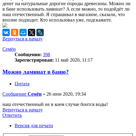
денег на натуральные дорогие породы древесины. Можно ли
в бане использовать ламинат? А если можно, то подойдёт ли
наш отечественный. Я спрашивал в магазине, сказали, что
вполне подходит. Кто использовал уже, подскажите.
Вернуться к началу
Семён
Сообщения:
398
Зарегистрирован:
11 май 2020, 11:17
Можно ламинат в баню?
Цитата
Сообщение
Семён
»
26 июн 2020, 19:34
наш отечественный не в коем случае боится воды!
Вернуться к началу
Ответить
О
т
в
е
т
и
т
ь
Версия для печати