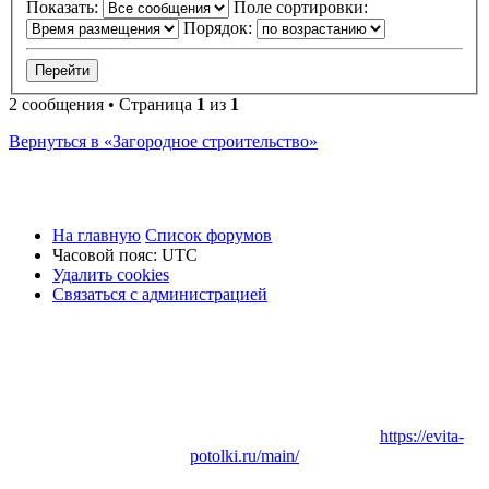
Показать:
Поле сортировки:
Порядок:
2 сообщения • Страница
1
из
1
Вернуться в «Загородное строительство»
На главную
Список форумов
Часовой пояс:
UTC
Удалить cookies
Связаться
С
в
я
з
а
т
ь
с
я
с
а
д
м
и
н
и
с
т
р
а
ц
и
е
й
с
администрацией
Заказать
Натяжные потолки
в Вашем городе:
https://evita-
potolki.ru/main/
Заказать
Ремонт квартиры
, дома или коттеджа в Вашем