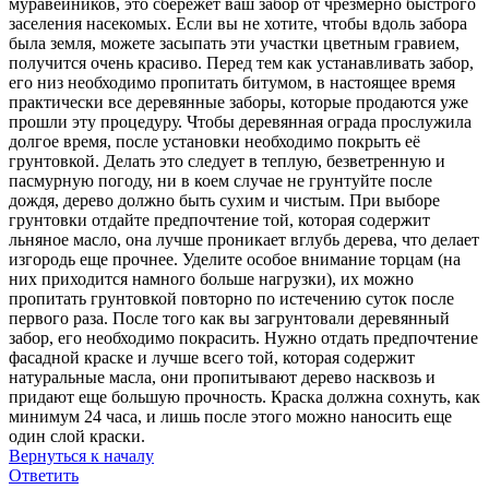
муравейников, это сбережет ваш забор от чрезмерно быстрого
заселения насекомых. Если вы не хотите, чтобы вдоль забора
была земля, можете засыпать эти участки цветным гравием,
получится очень красиво. Перед тем как устанавливать забор,
его низ необходимо пропитать битумом, в настоящее время
практически все деревянные заборы, которые продаются уже
прошли эту процедуру. Чтобы деревянная ограда прослужила
долгое время, после установки необходимо покрыть её
грунтовкой. Делать это следует в теплую, безветренную и
пасмурную погоду, ни в коем случае не грунтуйте после
дождя, дерево должно быть сухим и чистым. При выборе
грунтовки отдайте предпочтение той, которая содержит
льняное масло, она лучше проникает вглубь дерева, что делает
изгородь еще прочнее. Уделите особое внимание торцам (на
них приходится намного больше нагрузки), их можно
пропитать грунтовкой повторно по истечению суток после
первого раза. После того как вы загрунтовали деревянный
забор, его необходимо покрасить. Нужно отдать предпочтение
фасадной краске и лучше всего той, которая содержит
натуральные масла, они пропитывают дерево насквозь и
придают еще большую прочность. Краска должна сохнуть, как
минимум 24 часа, и лишь после этого можно наносить еще
один слой краски.
Вернуться к началу
Ответить
О
т
в
е
т
и
т
ь