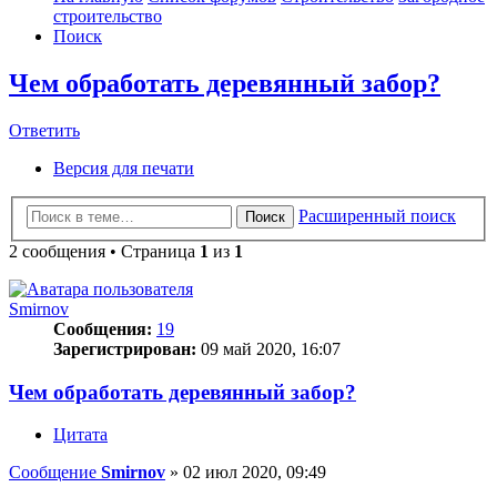
строительство
Поиск
Чем обработать деревянный забор?
Ответить
О
т
в
е
т
и
т
ь
Версия для печати
Расширенный поиск
Поиск
2 сообщения • Страница
1
из
1
Smirnov
Сообщения:
19
Зарегистрирован:
09 май 2020, 16:07
Чем обработать деревянный забор?
Цитата
Сообщение
Smirnov
»
02 июл 2020, 09:49