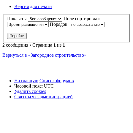
Версия для печати
Показать:
Поле сортировки:
Порядок:
2 сообщения • Страница
1
из
1
Вернуться в «Загородное строительство»
На главную
Список форумов
Часовой пояс:
UTC
Удалить cookies
Связаться
С
в
я
з
а
т
ь
с
я
с
а
д
м
и
н
и
с
т
р
а
ц
и
е
й
с
администрацией