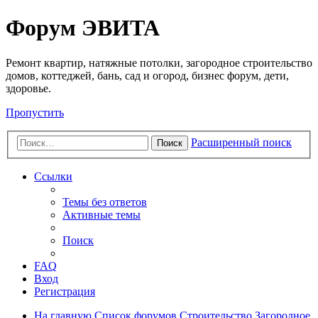
Регистрация
Форум ЭВИТА
Ремонт квартир, натяжные потолки, загородное строительство
домов, коттеджей, бань, сад и огород, бизнес форум, дети,
здоровье.
Пропустить
Расширенный поиск
Поиск
Ссылки
Темы без ответов
Активные темы
Поиск
FAQ
Вход
Р
е
г
и
с
т
р
а
ц
и
я
На главную
Список форумов
Строительство
Загородное