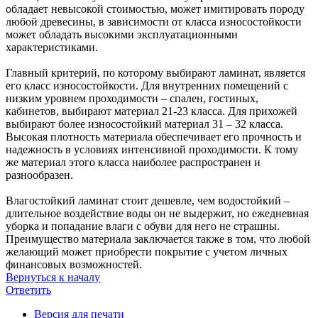
обладает невысокой стоимостью, может имитировать породу
любой древесины, в зависимости от класса износостойкости
может обладать высокими эксплуатационными
характеристиками.
Главный критерий, по которому выбирают ламинат, является
его класс износостойкости. Для внутренних помещений с
низким уровнем проходимости – спален, гостиных,
кабинетов, выбирают материал 21-23 класса. Для прихожей
выбирают более износостойкий материал 31 – 32 класса.
Высокая плотность материала обеспечивает его прочность и
надежность в условиях интенсивной проходимости. К тому
же материал этого класса наиболее распространен и
разнообразен.
Влагостойкий ламинат стоит дешевле, чем водостойкий –
длительное воздействие воды он не выдержит, но ежедневная
уборка и попадание влаги с обуви для него не страшны.
Преимущество материала заключается также в том, что любой
желающий может приобрести покрытие с учетом личных
финансовых возможностей.
Вернуться к началу
Ответить
О
т
в
е
т
и
т
ь
Версия для печати