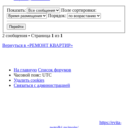
Показать:
Поле сортировки:
Порядок:
2 сообщения • Страница
1
из
1
Вернуться в «РЕМОНТ КВАРТИР»
На главную
Список форумов
Часовой пояс:
UTC
Удалить cookies
Связаться
С
в
я
з
а
т
ь
с
я
с
а
д
м
и
н
и
с
т
р
а
ц
и
е
й
с
администрацией
Заказать
Натяжные потолки
в Вашем городе:
https://evita-
potolki.ru/main/