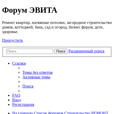
Регистрация
Форум ЭВИТА
Ремонт квартир, натяжные потолки, загородное строительство
домов, коттеджей, бань, сад и огород, бизнес форум, дети,
здоровье.
Пропустить
Расширенный поиск
Поиск
Ссылки
Темы без ответов
Активные темы
Поиск
FAQ
Вход
Р
е
г
и
с
т
р
а
ц
и
я
На главную
Список форумов
Строительство
РЕМОНТ